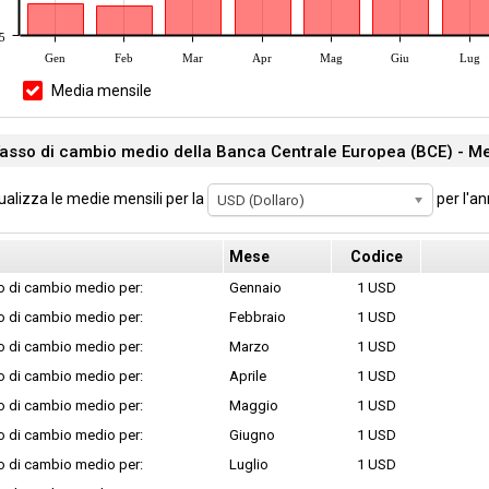
5
Gen
Feb
Mar
Apr
Mag
Giu
Lug
Media mensile
asso di cambio medio della Banca Centrale Europea (BCE) - Me
ualizza le medie mensili per la
per l'a
USD (Dollaro)
Mese
Codice
o di cambio medio per:
Gennaio
1 USD
o di cambio medio per:
Febbraio
1 USD
o di cambio medio per:
Marzo
1 USD
o di cambio medio per:
Aprile
1 USD
o di cambio medio per:
Maggio
1 USD
o di cambio medio per:
Giugno
1 USD
o di cambio medio per:
Luglio
1 USD