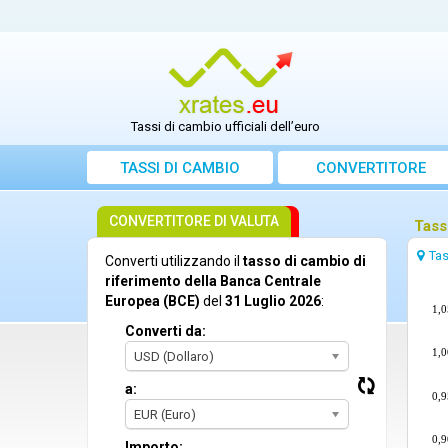
Tassi di cambio ufficiali dell’euro
TASSI DI CAMBIO
CONVERTITORE
CONVERTITORE DI VALUTA
Tass
Tas
Converti utilizzando il
tasso di cambio di
riferimento della Banca Centrale
Europea (BCE)
del
31 Luglio 2026
:
1,0
Converti da:
1,0
USD (Dollaro)
a:
0,9
EUR (Euro)
0,9
Importo: