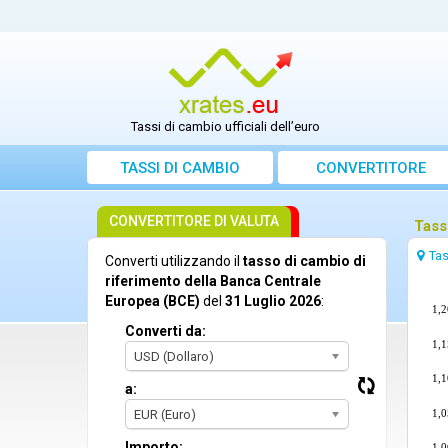
Tassi di cambio ufficiali dell’euro
TASSI DI CAMBIO
CONVERTITORE
CONVERTITORE DI VALUTA
Tass
Tas
Converti utilizzando il
tasso di cambio di
riferimento della Banca Centrale
Europea (BCE)
del
31 Luglio 2026
:
1,2
Converti da:
1,1
USD (Dollaro)
1,1
a:
1,0
EUR (Euro)
Importo:
1,0