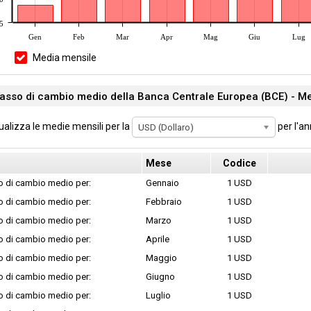
5
Gen
Feb
Mar
Apr
Mag
Giu
Lug
Media mensile
asso di cambio medio della Banca Centrale Europea (BCE) - Me
ualizza le medie mensili per la
per l'a
USD (Dollaro)
Mese
Codice
o di cambio medio per:
Gennaio
1 USD
o di cambio medio per:
Febbraio
1 USD
o di cambio medio per:
Marzo
1 USD
o di cambio medio per:
Aprile
1 USD
o di cambio medio per:
Maggio
1 USD
o di cambio medio per:
Giugno
1 USD
o di cambio medio per:
Luglio
1 USD