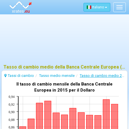
Italiano
Togg
navig
Tasso di cambio medio della Banca Centrale Europea (BCE) - 2015
Tassi di cambio
Tasso medio mensile
Tasso di cambio medio 2015
Il tasso di cambio mensile della Banca Centrale
Europea in 2015 per il Dollaro
0,94
0,92
0,90
0,88
0,86