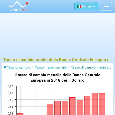
Italiano
Togg
navig
Tasso di cambio medio della Banca Centrale Europea (BCE) - 2018
Tassi di cambio
Tasso medio mensile
Tasso di cambio medio 2018
Il tasso di cambio mensile della Banca Centrale
Europea in 2018 per il Dollaro
0,90
0,88
0,86
0,84
0,82