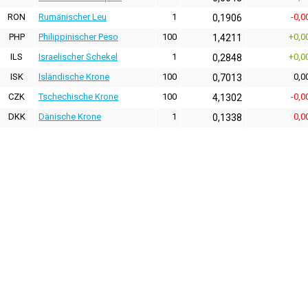
RON
Rumänischer Leu
1
-0,0
0,1906
PHP
Philippinischer Peso
100
+0,0
1,4211
ILS
Israelischer Schekel
1
+0,0
0,2848
ISK
Isländische Krone
100
0,0
0,7013
CZK
Tschechische Krone
100
-0,0
4,1302
DKK
Dänische Krone
1
0,0
0,1338