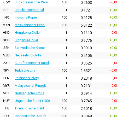
KRW
Südkoreanischer Won
100
-0,0
0,0603
BRL
Brasilianischer Real
1
+0,0
0,1721
INR
Indische Rupie
100
+0,0
0,9128
MXN
Mexikanischer Peso
100
+0,0
5,0122
HKD
Hongkong-Dollar
1
-0,0
0,1110
SGD
Singapur-Dollar
1
+0,0
0,6776
SEK
Schwedische Krone
1
+0,0
0,0910
NZD
Neuseeland-Dollar
1
+0,0
0,5105
ZAR
Südafrikanischer Rand
1
0,0
0,0525
TRY
Türkische Lira
100
-0,0
1,8321
PLN
Polnischer Złoty
1
-0,0
0,2318
MYR
Malaysischer Ringgit
1
-0,0
0,2131
NOK
Norwegische Krone
1
+0,0
0,0914
HUF
Ungarische Forint (100)
100
-0,0
0,2745
THB
Thailändischer Baht
100
+0,0
2,6018
IDR
Indonesische Rupiah
100
+0,0
0,0048