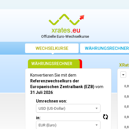
Offizielle Euro-Wechselkurse
WECHSELKURSE
WÄHRUNGSRECHNER
WÄHRUNGSRECHNER
XRat
We
Konvertieren Sie mit dem
Referenzwechselkurs der
0,8
Europaeischen Zentralbank (EZB)
vom
31 Juli 2026
:
0,8
Umrechnen von:
0,8
USD (US-Dollar)
0,8
in:
EUR (Euro)
0,8