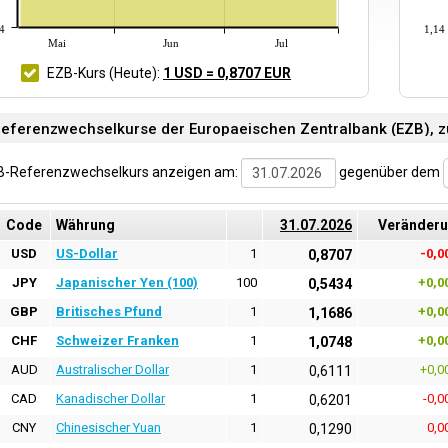
4
1,14
Mai
Jun
Jul
EZB-Kurs
(Heute)
:
1 USD = 0,8707 EUR
eferenzwechselkurse der Europaeischen Zentralbank (EZB), zul
B-Referenzwechselkurs anzeigen am:
gegenüber dem
Code
Währung
31.07.2026
Veränder
USD
US-Dollar
1
-0,0
0,8707
JPY
Japanischer Yen (100)
100
+0,0
0,5434
GBP
Britisches Pfund
1
+0,0
1,1686
CHF
Schweizer Franken
1
+0,0
1,0748
AUD
Australischer Dollar
1
+0,0
0,6111
CAD
Kanadischer Dollar
1
-0,0
0,6201
CNY
Chinesischer Yuan
1
0,0
0,1290