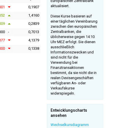
Europäischen Zentralbank
aktualisiert.
001
0,1907
052
1,4160
Diese Kurse basieren auf
einer täglichen Vereinbarung
009
0,2839
zwischen den europäischen
Zentralbanken, die
000
-
0,7013
üblicherweise gegen 14:10
077
4,1379
Uhr MEZ erfolgt. Sie dienen
ausschließlich
000
0,1338
Informationszwecken und
sind nicht für die
Verwendung bei
Finanztransaktionen
bestimmt, da sie nicht die in
realen Devisengeschäften
verfügbaren An- oder
Verkaufskurse
widerspiegeln.
Entwicklungscharts
ansehen
Wechselkursdiagramm