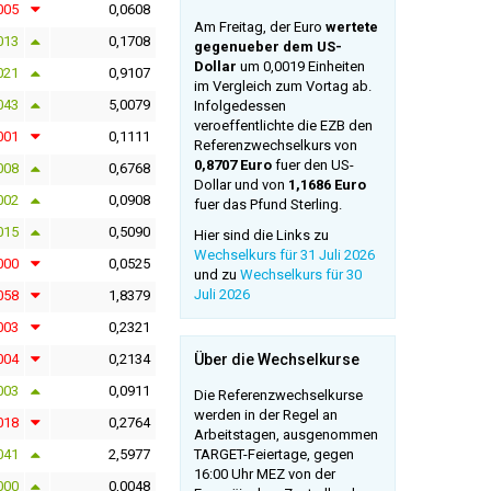
005
0,0608
Am Freitag, der Euro
wertete
013
0,1708
gegenueber dem US-
Dollar
um 0,0019 Einheiten
021
0,9107
im Vergleich zum Vortag ab.
043
5,0079
Infolgedessen
veroeffentlichte die EZB den
001
0,1111
Referenzwechselkurs von
0,8707 Euro
fuer den US-
008
0,6768
Dollar und von
1,1686 Euro
002
0,0908
fuer das Pfund Sterling.
015
0,5090
Hier sind die Links zu
Wechselkurs für 31 Juli 2026
000
0,0525
und zu
Wechselkurs für 30
Juli 2026
058
1,8379
003
0,2321
004
0,2134
Über die Wechselkurse
003
0,0911
Die Referenzwechselkurse
werden in der Regel an
018
0,2764
Arbeitstagen, ausgenommen
041
2,5977
TARGET-Feiertage, gegen
16:00 Uhr MEZ von der
000
0,0048