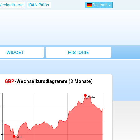
Wechselkurse
IBAN-Prüfer
Deutsch
WIDGET
HISTORIE
selkursdiagramm für eine andere Währung gegenüber dem Euro anzeigen
GBP
-Wechselkursdiagramm (3 Monate)
Max.
Min.