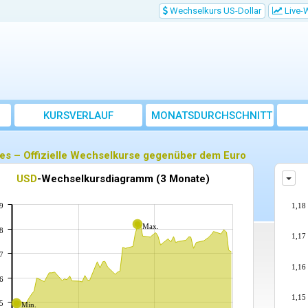
Wechselkurs US-Dollar
Live-
KURSVERLAUF
MONATSDURCHSCHNITT
es – Offizielle Wechselkurse gegenüber dem Euro
chselkursdiagramm für eine andere Währung gegenüber dem Euro anzeigen
USD
-Wechselkursdiagramm (3 Monate)
Wech
9
1,18
Max.
8
1,17
7
1,16
6
1,15
5
Min.