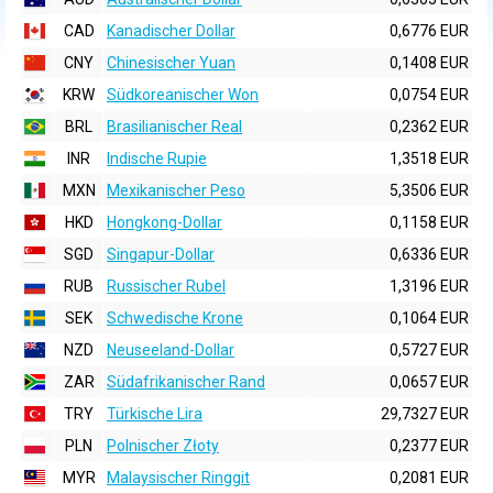
CAD
Kanadischer Dollar
0,6776 EUR
CNY
Chinesischer Yuan
0,1408 EUR
KRW
Südkoreanischer Won
0,0754 EUR
BRL
Brasilianischer Real
0,2362 EUR
INR
Indische Rupie
1,3518 EUR
MXN
Mexikanischer Peso
5,3506 EUR
HKD
Hongkong-Dollar
0,1158 EUR
SGD
Singapur-Dollar
0,6336 EUR
RUB
Russischer Rubel
1,3196 EUR
SEK
Schwedische Krone
0,1064 EUR
NZD
Neuseeland-Dollar
0,5727 EUR
ZAR
Südafrikanischer Rand
0,0657 EUR
TRY
Türkische Lira
29,7327 EUR
PLN
Polnischer Złoty
0,2377 EUR
MYR
Malaysischer Ringgit
0,2081 EUR