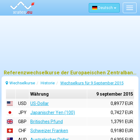
Deutsch
Togg
navig
Referenzwechselkurse der Europaeischen Zentralbank (EZB) fuer 9 september 2015
Wechselkurse
Historie
Wechselkurs für 9 September 2015
Währung
9 september 2015
USD
US-Dollar
0,8977 EUR
JPY
Japanischer Yen (100)
0,7427 EUR
GBP
Britisches Pfund
1,3791 EUR
CHF
Schweizer Franken
0,9180 EUR
AUD
Australischer Dollar
0,6305 EUR