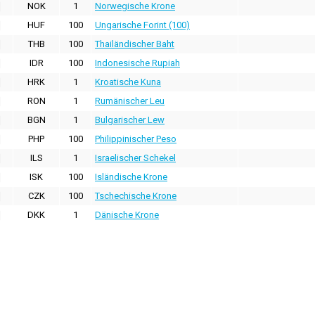
NOK
1
Norwegische Krone
HUF
100
Ungarische Forint (100)
THB
100
Thailändischer Baht
IDR
100
Indonesische Rupiah
HRK
1
Kroatische Kuna
RON
1
Rumänischer Leu
BGN
1
Bulgarischer Lew
PHP
100
Philippinischer Peso
ILS
1
Israelischer Schekel
ISK
100
Isländische Krone
CZK
100
Tschechische Krone
DKK
1
Dänische Krone