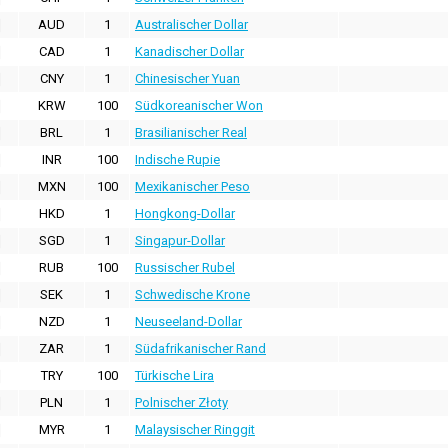
AUD
1
Australischer Dollar
CAD
1
Kanadischer Dollar
CNY
1
Chinesischer Yuan
KRW
100
Südkoreanischer Won
BRL
1
Brasilianischer Real
INR
100
Indische Rupie
MXN
100
Mexikanischer Peso
HKD
1
Hongkong-Dollar
SGD
1
Singapur-Dollar
RUB
100
Russischer Rubel
SEK
1
Schwedische Krone
NZD
1
Neuseeland-Dollar
ZAR
1
Südafrikanischer Rand
TRY
100
Türkische Lira
PLN
1
Polnischer Złoty
MYR
1
Malaysischer Ringgit