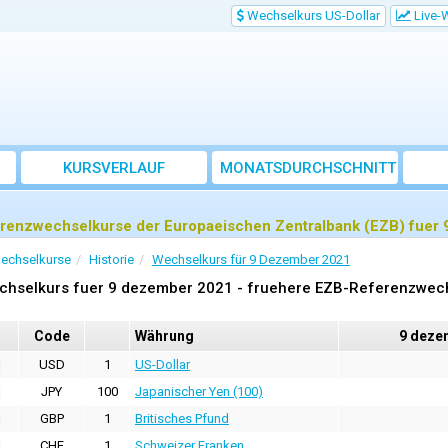
Wechselkurs US-Dollar
Live-
KURSVERLAUF
MONATSDURCHSCHNITT
renzwechselkurse der Europaeischen Zentralbank (EZB) fuer
echselkurse
Historie
Wechselkurs für 9 Dezember 2021
chselkurs fuer 9 dezember 2021 - fruehere EZB-Referenzwec
Code
Währung
9 deze
USD
1
US-Dollar
JPY
100
Japanischer Yen (100)
GBP
1
Britisches Pfund
CHF
1
Schweizer Franken