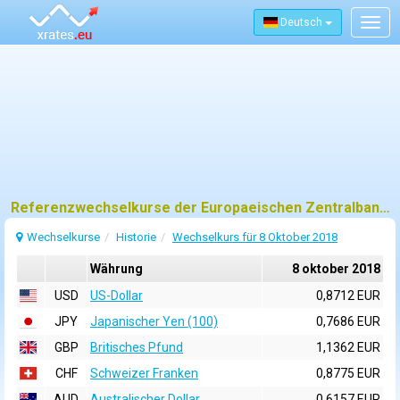
Deutsch
Togg
navig
Referenzwechselkurse der Europaeischen Zentralbank (EZB) fuer 8 oktober 2018
Wechselkurse
Historie
Wechselkurs für 8 Oktober 2018
Währung
8 oktober 2018
USD
US-Dollar
0,8712 EUR
JPY
Japanischer Yen (100)
0,7686 EUR
GBP
Britisches Pfund
1,1362 EUR
CHF
Schweizer Franken
0,8775 EUR
AUD
Australischer Dollar
0,6157 EUR