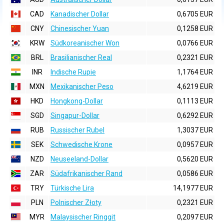
CAD
Kanadischer Dollar
0,6705 EUR
CNY
Chinesischer Yuan
0,1258 EUR
KRW
Südkoreanischer Won
0,0766 EUR
BRL
Brasilianischer Real
0,2321 EUR
INR
Indische Rupie
1,1764 EUR
MXN
Mexikanischer Peso
4,6219 EUR
HKD
Hongkong-Dollar
0,1113 EUR
SGD
Singapur-Dollar
0,6292 EUR
RUB
Russischer Rubel
1,3037 EUR
SEK
Schwedische Krone
0,0957 EUR
NZD
Neuseeland-Dollar
0,5620 EUR
ZAR
Südafrikanischer Rand
0,0586 EUR
TRY
Türkische Lira
14,1977 EUR
PLN
Polnischer Złoty
0,2321 EUR
MYR
Malaysischer Ringgit
0,2097 EUR