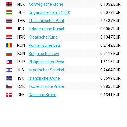
NOK
Norwegische Krone
0,1052 EUR
HUF
Ungarische Forint (100)
0,3077 EUR
THB
Thailändischer Baht
2,6437 EUR
IDR
Indonesische Rupiah
0,0057 EUR
HRK
Kroatische Kuna
0,1347 EUR
RON
Rumänischer Leu
0,2142 EUR
BGN
Bulgarischer Lew
0,5113 EUR
PHP
Philippinischer Peso
1,6116 EUR
ILS
Israelischer Schekel
0,2404 EUR
ISK
Isländische Krone
0,7599 EUR
CZK
Tschechische Krone
3,8855 EUR
DKK
Dänische Krone
0,1341 EUR