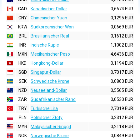
CAD
Kanadischer Dollar
0,6674 EUR
CNY
Chinesischer Yuan
0,1295 EUR
KRW
Südkoreanischer Won
0,0669 EUR
BRL
Brasilianischer Real
0,1612 EUR
INR
Indische Rupie
1,1002 EUR
MXN
Mexikanischer Peso
4,6436 EUR
HKD
Hongkong-Dollar
0,1194 EUR
SGD
Singapur-Dollar
0,7017 EUR
SEK
Schwedische Krone
0,0863 EUR
NZD
Neuseeland-Dollar
0,5565 EUR
ZAR
Südafrikanischer Rand
0,0530 EUR
TRY
Türkische Lira
2,7019 EUR
PLN
Polnischer Złoty
0,2312 EUR
MYR
Malaysischer Ringgit
0,2118 EUR
NOK
Norwegische Krone
0,0849 EUR