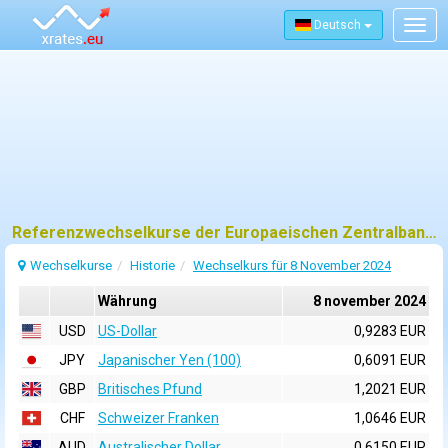
Deutsch
Togg
navig
Referenzwechselkurse der Europaeischen Zentralbank (EZB) fuer 8 november 2024
Wechselkurse
Historie
Wechselkurs für 8 November 2024
Währung
8 november 2024
USD
US-Dollar
0,9283 EUR
JPY
Japanischer Yen (100)
0,6091 EUR
GBP
Britisches Pfund
1,2021 EUR
CHF
Schweizer Franken
1,0646 EUR
AUD
Australischer Dollar
0,6150 EUR