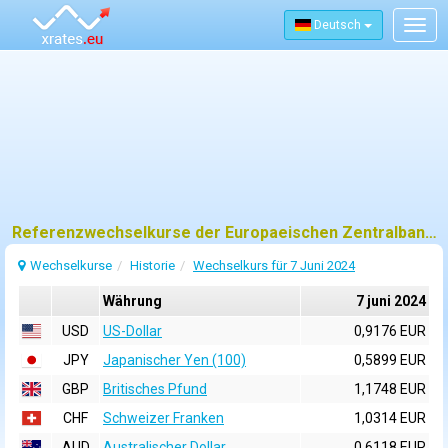
Deutsch
Togg
navig
Referenzwechselkurse der Europaeischen Zentralbank (EZB) fuer 7 juni 2024
Wechselkurse
Historie
Wechselkurs für 7 Juni 2024
Währung
7 juni 2024
USD
US-Dollar
0,9176 EUR
JPY
Japanischer Yen (100)
0,5899 EUR
GBP
Britisches Pfund
1,1748 EUR
CHF
Schweizer Franken
1,0314 EUR
AUD
Australischer Dollar
0,6118 EUR