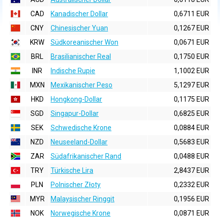
CAD
Kanadischer Dollar
0,6711 EUR
CNY
Chinesischer Yuan
0,1267 EUR
KRW
Südkoreanischer Won
0,0671 EUR
BRL
Brasilianischer Real
0,1750 EUR
INR
Indische Rupie
1,1002 EUR
MXN
Mexikanischer Peso
5,1297 EUR
HKD
Hongkong-Dollar
0,1175 EUR
SGD
Singapur-Dollar
0,6825 EUR
SEK
Schwedische Krone
0,0884 EUR
NZD
Neuseeland-Dollar
0,5683 EUR
ZAR
Südafrikanischer Rand
0,0488 EUR
TRY
Türkische Lira
2,8437 EUR
PLN
Polnischer Złoty
0,2332 EUR
MYR
Malaysischer Ringgit
0,1956 EUR
NOK
Norwegische Krone
0,0871 EUR