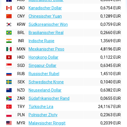
CAD
Kanadischer Dollar
0,6754 EUR
CNY
Chinesischer Yuan
0,1289 EUR
KRW
Südkoreanischer Won
0,0759 EUR
BRL
Brasilianischer Real
0,2660 EUR
INR
Indische Rupie
1,3569 EUR
MXN
Mexikanischer Peso
4,8196 EUR
HKD
Hongkong-Dollar
0,1122 EUR
SGD
Singapur-Dollar
0,6345 EUR
RUB
Russischer Rubel
1,4510 EUR
SEK
Schwedische Krone
0,1040 EUR
NZD
Neuseeland-Dollar
0,6382 EUR
ZAR
Südafrikanischer Rand
0,0655 EUR
TRY
Türkische Lira
24,1167 EUR
PLN
Polnischer Złoty
0,2363 EUR
MYR
Malaysischer Ringgit
0,2039 EUR