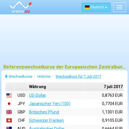
Deutsch
Togg
navig
Referenzwechselkurse der Europaeischen Zentralbank (EZB) fuer 7 juli 2017
Wechselkurse
Historie
Wechselkurs für 7 Juli 2017
Währung
7 juli 2017
USD
US-Dollar
0,8763 EUR
JPY
Japanischer Yen (100)
0,7704 EUR
GBP
Britisches Pfund
1,1301 EUR
CHF
Schweizer Franken
0,9105 EUR
AUD
Australischer Dollar
0,6664 EUR