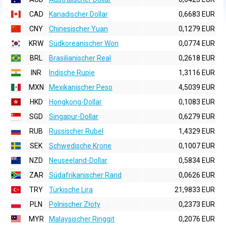
CAD
Kanadischer Dollar
0,6683 EUR
CNY
Chinesischer Yuan
0,1279 EUR
KRW
Südkoreanischer Won
0,0774 EUR
BRL
Brasilianischer Real
0,2618 EUR
INR
Indische Rupie
1,3116 EUR
MXN
Mexikanischer Peso
4,5039 EUR
HKD
Hongkong-Dollar
0,1083 EUR
SGD
Singapur-Dollar
0,6279 EUR
RUB
Russischer Rubel
1,4329 EUR
SEK
Schwedische Krone
0,1007 EUR
NZD
Neuseeland-Dollar
0,5834 EUR
ZAR
Südafrikanischer Rand
0,0626 EUR
TRY
Türkische Lira
21,9833 EUR
PLN
Polnischer Złoty
0,2373 EUR
MYR
Malaysischer Ringgit
0,2076 EUR