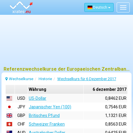
Deutsch
Togg
navig
Referenzwechselkurse der Europaeischen Zentralbank (EZB) fuer 6 dezember 2017
Wechselkurse
Historie
Wechselkurs für 6 Dezember 2017
Währung
6 dezember 2017
USD
US-Dollar
0,8462 EUR
JPY
Japanischer Yen (100)
0,7546 EUR
GBP
Britisches Pfund
1,1321 EUR
CHF
Schweizer Franken
0,8563 EUR
AUD
Australischer Dollar
0,6425 EUR