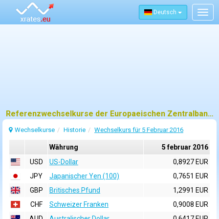
Deutsch
Togg
navig
Referenzwechselkurse der Europaeischen Zentralbank (EZB) fuer 5 februar 2016
Wechselkurse
Historie
Wechselkurs für 5 Februar 2016
Währung
5 februar 2016
USD
US-Dollar
0,8927 EUR
JPY
Japanischer Yen (100)
0,7651 EUR
GBP
Britisches Pfund
1,2991 EUR
CHF
Schweizer Franken
0,9008 EUR
AUD
Australischer Dollar
0,6417 EUR