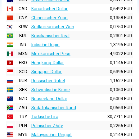
CAD
Kanadischer Dollar
0,6492 EUR
CNY
Chinesischer Yuan
0,1358 EUR
KRW
Südkoreanischer Won
0,0750 EUR
BRL
Brasilianischer Real
0,2301 EUR
INR
Indische Rupie
1,3195 EUR
MXN
Mexikanischer Peso
4,9022 EUR
HKD
Hongkong-Dollar
0,1146 EUR
SGD
Singapur-Dollar
0,6396 EUR
RUB
Russischer Rubel
1,1627 EUR
SEK
Schwedische Krone
0,1060 EUR
NZD
Neuseeland-Dollar
0,6004 EUR
ZAR
Südafrikanischer Rand
0,0563 EUR
TRY
Türkische Lira
30,7711 EUR
PLN
Polnischer Złoty
0,2266 EUR
MYR
Malaysischer Ringgit
0,2149 EUR