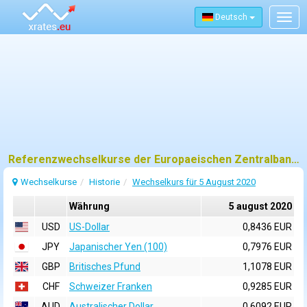
Deutsch
Togg
navig
Referenzwechselkurse der Europaeischen Zentralbank (EZB) fuer 5 august 2020
Wechselkurse
Historie
Wechselkurs für 5 August 2020
Währung
5 august 2020
USD
US-Dollar
0,8436 EUR
JPY
Japanischer Yen (100)
0,7976 EUR
GBP
Britisches Pfund
1,1078 EUR
CHF
Schweizer Franken
0,9285 EUR
AUD
Australischer Dollar
0,6092 EUR