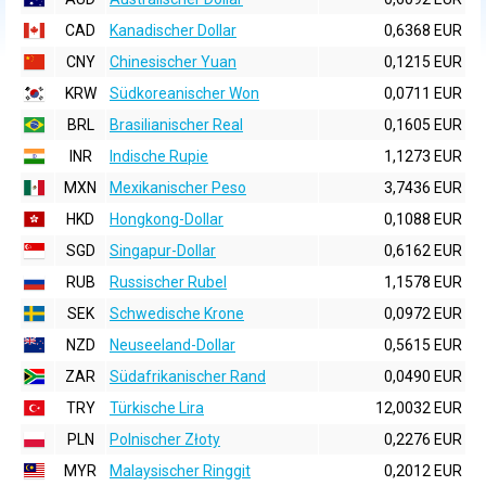
CAD
Kanadischer Dollar
0,6368 EUR
CNY
Chinesischer Yuan
0,1215 EUR
KRW
Südkoreanischer Won
0,0711 EUR
BRL
Brasilianischer Real
0,1605 EUR
INR
Indische Rupie
1,1273 EUR
MXN
Mexikanischer Peso
3,7436 EUR
HKD
Hongkong-Dollar
0,1088 EUR
SGD
Singapur-Dollar
0,6162 EUR
RUB
Russischer Rubel
1,1578 EUR
SEK
Schwedische Krone
0,0972 EUR
NZD
Neuseeland-Dollar
0,5615 EUR
ZAR
Südafrikanischer Rand
0,0490 EUR
TRY
Türkische Lira
12,0032 EUR
PLN
Polnischer Złoty
0,2276 EUR
MYR
Malaysischer Ringgit
0,2012 EUR