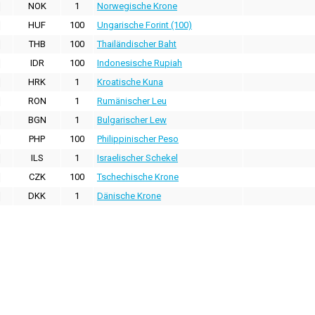
NOK
1
Norwegische Krone
HUF
100
Ungarische Forint (100)
THB
100
Thailändischer Baht
IDR
100
Indonesische Rupiah
HRK
1
Kroatische Kuna
RON
1
Rumänischer Leu
BGN
1
Bulgarischer Lew
PHP
100
Philippinischer Peso
ILS
1
Israelischer Schekel
CZK
100
Tschechische Krone
DKK
1
Dänische Krone