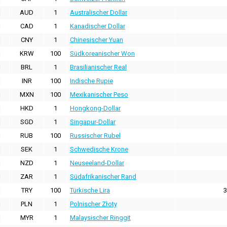
AUD
1
Australischer Dollar
CAD
1
Kanadischer Dollar
CNY
1
Chinesischer Yuan
KRW
100
Südkoreanischer Won
BRL
1
Brasilianischer Real
INR
100
Indische Rupie
MXN
100
Mexikanischer Peso
HKD
1
Hongkong-Dollar
SGD
1
Singapur-Dollar
RUB
100
Russischer Rubel
SEK
1
Schwedische Krone
NZD
1
Neuseeland-Dollar
ZAR
1
Südafrikanischer Rand
TRY
100
Türkische Lira
3
PLN
1
Polnischer Złoty
MYR
1
Malaysischer Ringgit