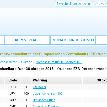
Wechselkurs US-Dollar
Live-
KURSVERLAUF
MONATSDURCHSCHNITT
renzwechselkurse der Europaeischen Zentralbank (EZB) fuer 
echselkurse
Historie
Wechselkurs für 30 Oktober 2015
chselkurs fuer 30 oktober 2015 - fruehere EZB-Referenzwech
Code
Währung
30 ok
USD
1
US-Dollar
JPY
100
Japanischer Yen (100)
GBP
1
Britisches Pfund
CHF
1
Schweizer Franken