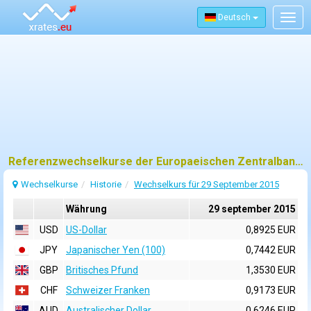
Deutsch
Togg
navig
Referenzwechselkurse der Europaeischen Zentralbank (EZB) fuer 29 september 2015
Wechselkurse
Historie
Wechselkurs für 29 September 2015
Währung
29 september 2015
USD
US-Dollar
0,8925 EUR
JPY
Japanischer Yen (100)
0,7442 EUR
GBP
Britisches Pfund
1,3530 EUR
CHF
Schweizer Franken
0,9173 EUR
AUD
Australischer Dollar
0,6246 EUR