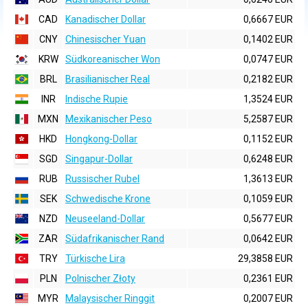
CAD
Kanadischer Dollar
0,6667 EUR
CNY
Chinesischer Yuan
0,1402 EUR
KRW
Südkoreanischer Won
0,0747 EUR
BRL
Brasilianischer Real
0,2182 EUR
INR
Indische Rupie
1,3524 EUR
MXN
Mexikanischer Peso
5,2587 EUR
HKD
Hongkong-Dollar
0,1152 EUR
SGD
Singapur-Dollar
0,6248 EUR
RUB
Russischer Rubel
1,3613 EUR
SEK
Schwedische Krone
0,1059 EUR
NZD
Neuseeland-Dollar
0,5677 EUR
ZAR
Südafrikanischer Rand
0,0642 EUR
TRY
Türkische Lira
29,3858 EUR
PLN
Polnischer Złoty
0,2361 EUR
MYR
Malaysischer Ringgit
0,2007 EUR