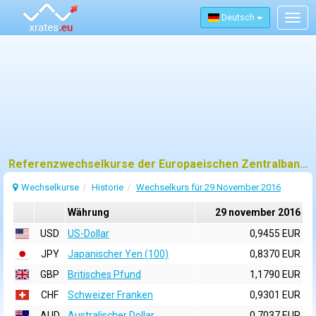
Deutsch
Togg
navig
Referenzwechselkurse der Europaeischen Zentralbank (EZB) fuer 29 november 2016
Wechselkurse
Historie
Wechselkurs für 29 November 2016
Währung
29 november 2016
USD
US-Dollar
0,9455 EUR
JPY
Japanischer Yen (100)
0,8370 EUR
GBP
Britisches Pfund
1,1790 EUR
CHF
Schweizer Franken
0,9301 EUR
AUD
Australischer Dollar
0,7037 EUR