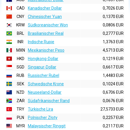
CAD
Kanadischer Dollar
0,7026 EUR
CNY
Chinesischer Yuan
0,1370 EUR
KRW
Südkoreanischer Won
0,0806 EUR
BRL
Brasilianischer Real
0,2777 EUR
INR
Indische Rupie
1,3763 EUR
MXN
Mexikanischer Peso
4,5713 EUR
HKD
Hongkong-Dollar
0,1219 EUR
SGD
Singapur-Dollar
0,6617 EUR
RUB
Russischer Rubel
1,4483 EUR
SEK
Schwedische Krone
0,1024 EUR
NZD
Neuseeland-Dollar
0,6706 EUR
ZAR
Südafrikanischer Rand
0,0676 EUR
TRY
Türkische Lira
27,5733 EUR
PLN
Polnischer Złoty
0,2257 EUR
MYR
Malaysischer Ringgit
0,2117 EUR