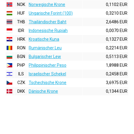
NOK
Norwegische Krone
0,1102 EUR
HUF
Ungarische Forint (100)
0,3210 EUR
THB
Thailändischer Baht
2,6486 EUR
IDR
Indonesische Rupiah
0,0070 EUR
HRK
Kroatische Kuna
0,1327 EUR
RON
Rumänischer Leu
0,2214 EUR
BGN
Bulgarischer Lew
0,5113 EUR
PHP
Philippinischer Peso
1,8988 EUR
ILS
Israelischer Schekel
0,2458 EUR
CZK
Tschechische Krone
3,6975 EUR
DKK
Dänische Krone
0,1344 EUR