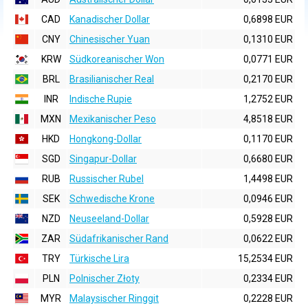
CAD
Kanadischer Dollar
0,6898 EUR
CNY
Chinesischer Yuan
0,1310 EUR
KRW
Südkoreanischer Won
0,0771 EUR
BRL
Brasilianischer Real
0,2170 EUR
INR
Indische Rupie
1,2752 EUR
MXN
Mexikanischer Peso
4,8518 EUR
HKD
Hongkong-Dollar
0,1170 EUR
SGD
Singapur-Dollar
0,6680 EUR
RUB
Russischer Rubel
1,4498 EUR
SEK
Schwedische Krone
0,0946 EUR
NZD
Neuseeland-Dollar
0,5928 EUR
ZAR
Südafrikanischer Rand
0,0622 EUR
TRY
Türkische Lira
15,2534 EUR
PLN
Polnischer Złoty
0,2334 EUR
MYR
Malaysischer Ringgit
0,2228 EUR