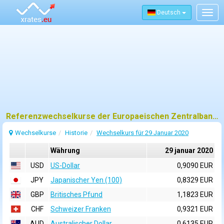
Deutsch
Togg
navig
Referenzwechselkurse der Europaeischen Zentralbank (EZB) fuer 29 januar 2020
Wechselkurse
Historie
Wechselkurs für 29 Januar 2020
Währung
29 januar 2020
USD
US-Dollar
0,9090 EUR
JPY
Japanischer Yen (100)
0,8329 EUR
GBP
Britisches Pfund
1,1823 EUR
CHF
Schweizer Franken
0,9321 EUR
AUD
Australischer Dollar
0,6135 EUR