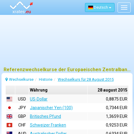
Deutsch
Togg
navig
Referenzwechselkurse der Europaeischen Zentralbank (EZB) fuer 28 august 2015
Wechselkurse
Historie
Wechselkurs für 28 August 2015
Währung
28 august 2015
USD
US-Dollar
0,8875 EUR
JPY
Japanischer Yen (100)
0,7344 EUR
GBP
Britisches Pfund
1,3659 EUR
CHF
Schweizer Franken
0,9253 EUR
AUD
Australischer Dollar
0,6334 EUR