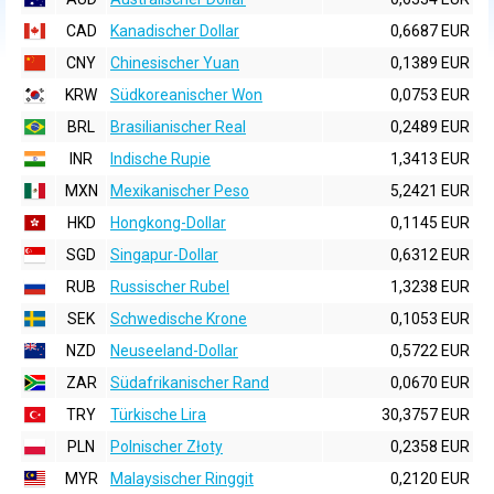
CAD
Kanadischer Dollar
0,6687 EUR
CNY
Chinesischer Yuan
0,1389 EUR
KRW
Südkoreanischer Won
0,0753 EUR
BRL
Brasilianischer Real
0,2489 EUR
INR
Indische Rupie
1,3413 EUR
MXN
Mexikanischer Peso
5,2421 EUR
HKD
Hongkong-Dollar
0,1145 EUR
SGD
Singapur-Dollar
0,6312 EUR
RUB
Russischer Rubel
1,3238 EUR
SEK
Schwedische Krone
0,1053 EUR
NZD
Neuseeland-Dollar
0,5722 EUR
ZAR
Südafrikanischer Rand
0,0670 EUR
TRY
Türkische Lira
30,3757 EUR
PLN
Polnischer Złoty
0,2358 EUR
MYR
Malaysischer Ringgit
0,2120 EUR