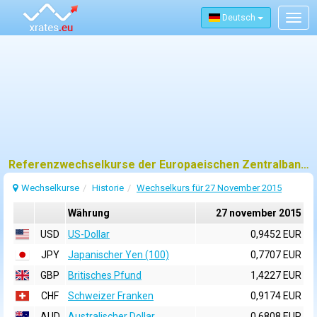
Deutsch
Togg
navig
Referenzwechselkurse der Europaeischen Zentralbank (EZB) fuer 27 november 2015
Wechselkurse
Historie
Wechselkurs für 27 November 2015
Währung
27 november 2015
USD
US-Dollar
0,9452 EUR
JPY
Japanischer Yen (100)
0,7707 EUR
GBP
Britisches Pfund
1,4227 EUR
CHF
Schweizer Franken
0,9174 EUR
AUD
Australischer Dollar
0,6808 EUR