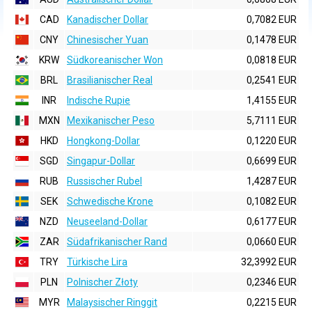
CAD
Kanadischer Dollar
0,7082 EUR
CNY
Chinesischer Yuan
0,1478 EUR
KRW
Südkoreanischer Won
0,0818 EUR
BRL
Brasilianischer Real
0,2541 EUR
INR
Indische Rupie
1,4155 EUR
MXN
Mexikanischer Peso
5,7111 EUR
HKD
Hongkong-Dollar
0,1220 EUR
SGD
Singapur-Dollar
0,6699 EUR
RUB
Russischer Rubel
1,4287 EUR
SEK
Schwedische Krone
0,1082 EUR
NZD
Neuseeland-Dollar
0,6177 EUR
ZAR
Südafrikanischer Rand
0,0660 EUR
TRY
Türkische Lira
32,3992 EUR
PLN
Polnischer Złoty
0,2346 EUR
MYR
Malaysischer Ringgit
0,2215 EUR