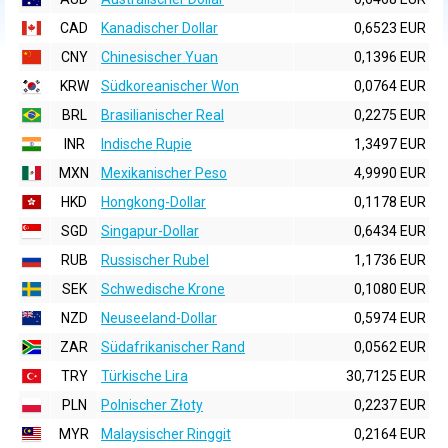
CAD
Kanadischer Dollar
0,6523 EUR
CNY
Chinesischer Yuan
0,1396 EUR
KRW
Südkoreanischer Won
0,0764 EUR
BRL
Brasilianischer Real
0,2275 EUR
INR
Indische Rupie
1,3497 EUR
MXN
Mexikanischer Peso
4,9990 EUR
HKD
Hongkong-Dollar
0,1178 EUR
SGD
Singapur-Dollar
0,6434 EUR
RUB
Russischer Rubel
1,1736 EUR
SEK
Schwedische Krone
0,1080 EUR
NZD
Neuseeland-Dollar
0,5974 EUR
ZAR
Südafrikanischer Rand
0,0562 EUR
TRY
Türkische Lira
30,7125 EUR
PLN
Polnischer Złoty
0,2237 EUR
MYR
Malaysischer Ringgit
0,2164 EUR