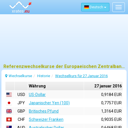
Deutsch
Togg
navig
Referenzwechselkurse der Europaeischen Zentralbank (EZB) fuer 27 januar 2016
Wechselkurse
Historie
Wechselkurs für 27 Januar 2016
Währung
27 januar 2016
USD
US-Dollar
0,9184 EUR
JPY
Japanischer Yen (100)
0,7757 EUR
GBP
Britisches Pfund
1,3164 EUR
CHF
Schweizer Franken
0,9035 EUR
AUD
Australischer Dollar
0,6468 EUR