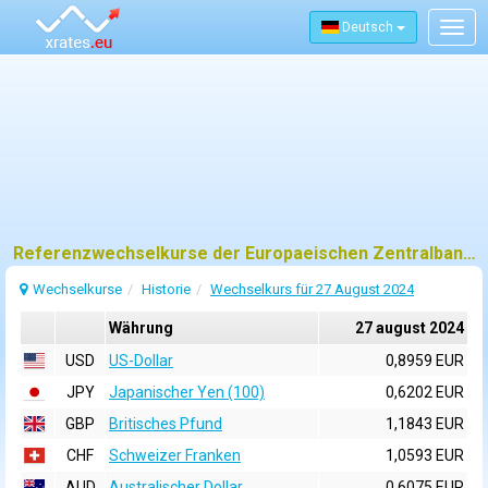
Deutsch
Togg
navig
Referenzwechselkurse der Europaeischen Zentralbank (EZB) fuer 27 august 2024
Wechselkurse
Historie
Wechselkurs für 27 August 2024
Währung
27 august 2024
USD
US-Dollar
0,8959 EUR
JPY
Japanischer Yen (100)
0,6202 EUR
GBP
Britisches Pfund
1,1843 EUR
CHF
Schweizer Franken
1,0593 EUR
AUD
Australischer Dollar
0,6075 EUR