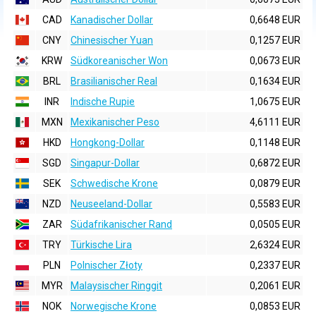
CAD
Kanadischer Dollar
0,6648 EUR
CNY
Chinesischer Yuan
0,1257 EUR
KRW
Südkoreanischer Won
0,0673 EUR
BRL
Brasilianischer Real
0,1634 EUR
INR
Indische Rupie
1,0675 EUR
MXN
Mexikanischer Peso
4,6111 EUR
HKD
Hongkong-Dollar
0,1148 EUR
SGD
Singapur-Dollar
0,6872 EUR
SEK
Schwedische Krone
0,0879 EUR
NZD
Neuseeland-Dollar
0,5583 EUR
ZAR
Südafrikanischer Rand
0,0505 EUR
TRY
Türkische Lira
2,6324 EUR
PLN
Polnischer Złoty
0,2337 EUR
MYR
Malaysischer Ringgit
0,2061 EUR
NOK
Norwegische Krone
0,0853 EUR