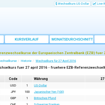
Wechselkurs US-Dollar
Live-
KURSVERLAUF
MONATSDURCHSCHNITT
renzwechselkurse der Europaeischen Zentralbank (EZB) fuer 2
echselkurse
Historie
Wechselkurs für 27 April 2016
chselkurs fuer 27 april 2016 - fruehere EZB-Referenzwechsel
Code
Währung
27
USD
1
US-Dollar
JPY
100
Japanischer Yen (100)
GBP
1
Britisches Pfund
CHF
1
Schweizer Franken