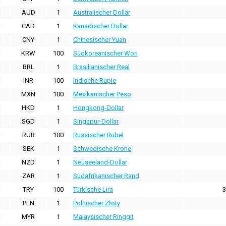
AUD
1
Australischer Dollar
CAD
1
Kanadischer Dollar
CNY
1
Chinesischer Yuan
KRW
100
Südkoreanischer Won
BRL
1
Brasilianischer Real
INR
100
Indische Rupie
MXN
100
Mexikanischer Peso
HKD
1
Hongkong-Dollar
SGD
1
Singapur-Dollar
RUB
100
Russischer Rubel
SEK
1
Schwedische Krone
NZD
1
Neuseeland-Dollar
ZAR
1
Südafrikanischer Rand
TRY
100
Türkische Lira
3
PLN
1
Polnischer Złoty
MYR
1
Malaysischer Ringgit