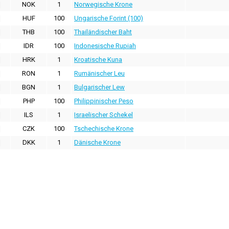
NOK
1
Norwegische Krone
HUF
100
Ungarische Forint (100)
THB
100
Thailändischer Baht
IDR
100
Indonesische Rupiah
HRK
1
Kroatische Kuna
RON
1
Rumänischer Leu
BGN
1
Bulgarischer Lew
PHP
100
Philippinischer Peso
ILS
1
Israelischer Schekel
CZK
100
Tschechische Krone
DKK
1
Dänische Krone