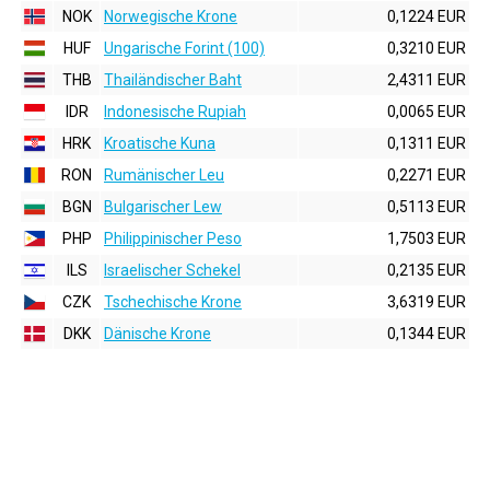
NOK
Norwegische Krone
0,1224 EUR
HUF
Ungarische Forint (100)
0,3210 EUR
THB
Thailändischer Baht
2,4311 EUR
IDR
Indonesische Rupiah
0,0065 EUR
HRK
Kroatische Kuna
0,1311 EUR
RON
Rumänischer Leu
0,2271 EUR
BGN
Bulgarischer Lew
0,5113 EUR
PHP
Philippinischer Peso
1,7503 EUR
ILS
Israelischer Schekel
0,2135 EUR
CZK
Tschechische Krone
3,6319 EUR
DKK
Dänische Krone
0,1344 EUR