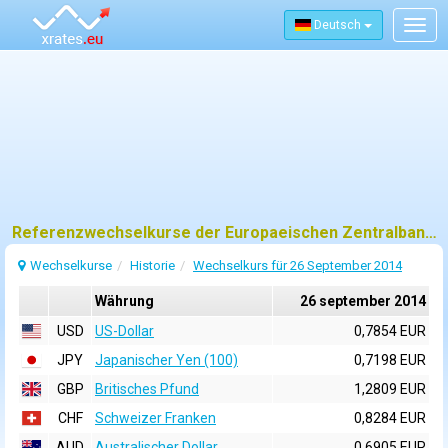
Deutsch
Togg
navig
Referenzwechselkurse der Europaeischen Zentralbank (EZB) fuer 26 september 2014
Wechselkurse
Historie
Wechselkurs für 26 September 2014
Währung
26 september 2014
USD
US-Dollar
0,7854 EUR
JPY
Japanischer Yen (100)
0,7198 EUR
GBP
Britisches Pfund
1,2809 EUR
CHF
Schweizer Franken
0,8284 EUR
AUD
Australischer Dollar
0,6905 EUR