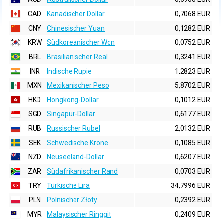
CAD
Kanadischer Dollar
0,7068 EUR
CNY
Chinesischer Yuan
0,1282 EUR
KRW
Südkoreanischer Won
0,0752 EUR
BRL
Brasilianischer Real
0,3241 EUR
INR
Indische Rupie
1,2823 EUR
MXN
Mexikanischer Peso
5,8702 EUR
HKD
Hongkong-Dollar
0,1012 EUR
SGD
Singapur-Dollar
0,6177 EUR
RUB
Russischer Rubel
2,0132 EUR
SEK
Schwedische Krone
0,1085 EUR
NZD
Neuseeland-Dollar
0,6207 EUR
ZAR
Südafrikanischer Rand
0,0703 EUR
TRY
Türkische Lira
34,7996 EUR
PLN
Polnischer Złoty
0,2392 EUR
MYR
Malaysischer Ringgit
0,2409 EUR