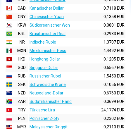
CAD
Kanadischer Dollar
0,7118 EUR
CNY
Chinesischer Yuan
0,1358 EUR
KRW
Südkoreanischer Won
0,0801 EUR
BRL
Brasilianischer Real
0,2933 EUR
INR
Indische Rupie
1,3707 EUR
MXN
Mexikanischer Peso
4,4492 EUR
HKD
Hongkong-Dollar
0,1205 EUR
SGD
Singapur-Dollar
0,6567 EUR
RUB
Russischer Rubel
1,5450 EUR
SEK
Schwedische Krone
0,1056 EUR
NZD
Neuseeland-Dollar
0,6760 EUR
ZAR
Südafrikanischer Rand
0,0699 EUR
TRY
Türkische Lira
24,1774 EUR
PLN
Polnischer Złoty
0,2302 EUR
MYR
Malaysischer Ringgit
0,2110 EUR