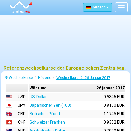
Deutsch
Togg
navig
Referenzwechselkurse der Europaeischen Zentralbank (EZB) fuer 26 januar 2017
Wechselkurse
Historie
Wechselkurs für 26 Januar 2017
Währung
26 januar 2017
USD
US-Dollar
0,9346 EUR
JPY
Japanischer Yen (100)
0,8170 EUR
GBP
Britisches Pfund
1,1745 EUR
CHF
Schweizer Franken
0,9352 EUR
AUD
Australischer Dollar
0,7040 EUR