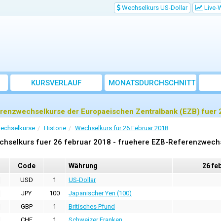
Wechselkurs US-Dollar
Live-
KURSVERLAUF
MONATSDURCHSCHNITT
renzwechselkurse der Europaeischen Zentralbank (EZB) fuer 
echselkurse
Historie
Wechselkurs für 26 Februar 2018
chselkurs fuer 26 februar 2018 - fruehere EZB-Referenzwech
Code
Währung
26 fe
USD
1
US-Dollar
JPY
100
Japanischer Yen (100)
GBP
1
Britisches Pfund
CHF
1
Schweizer Franken