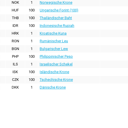
NOK
1
Norwegische Krone
HUF
100
Ungarische Forint (100)
THB
100
Thailändischer Baht
IDR
100
Indonesische Rupiah
HRK
1
Kroatische Kuna
RON
1
Rumänischer Leu
BGN
1
Bulgarischer Lew
PHP
100
Philippinischer Peso
ILS
1
Israelischer Schekel
ISK
100
Isländische Krone
CZK
100
Tschechische Krone
DKK
1
Dänische Krone