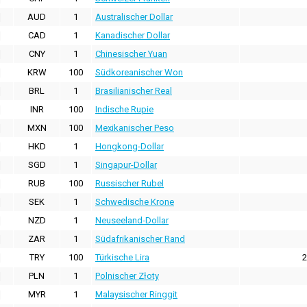
AUD
1
Australischer Dollar
CAD
1
Kanadischer Dollar
CNY
1
Chinesischer Yuan
KRW
100
Südkoreanischer Won
BRL
1
Brasilianischer Real
INR
100
Indische Rupie
MXN
100
Mexikanischer Peso
HKD
1
Hongkong-Dollar
SGD
1
Singapur-Dollar
RUB
100
Russischer Rubel
SEK
1
Schwedische Krone
NZD
1
Neuseeland-Dollar
ZAR
1
Südafrikanischer Rand
TRY
100
Türkische Lira
2
PLN
1
Polnischer Złoty
MYR
1
Malaysischer Ringgit