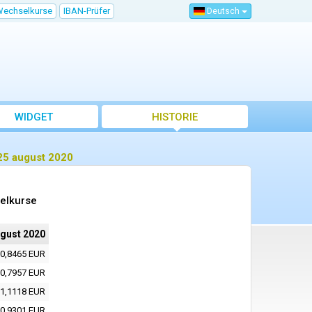
Wechselkurse
IBAN-Prüfer
Deutsch
WIDGET
HISTORIE
25 august 2020
elkurse
ugust 2020
0,8465 EUR
0,7957 EUR
1,1118 EUR
0,9301 EUR