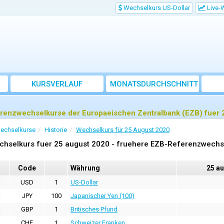
Wechselkurs US-Dollar
Live-
KURSVERLAUF
MONATSDURCHSCHNITT
renzwechselkurse der Europaeischen Zentralbank (EZB) fuer 
echselkurse
Historie
Wechselkurs für 25 August 2020
chselkurs fuer 25 august 2020 - fruehere EZB-Referenzwechs
Code
Währung
25 a
USD
1
US-Dollar
JPY
100
Japanischer Yen (100)
GBP
1
Britisches Pfund
CHF
1
Schweizer Franken