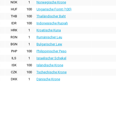
NOK
1
Norwegische Krone
HUF
100
Ungarische Forint (100)
THB
100
Thailändischer Baht
IDR
100
Indonesische Rupiah
HRK
1
Kroatische Kuna
RON
1
Rumänischer Leu
BGN
1
Bulgarischer Lew
PHP
100
Philippinischer Peso
ILS
1
Israelischer Schekel
ISK
100
Isländische Krone
CZK
100
Tschechische Krone
DKK
1
Dänische Krone