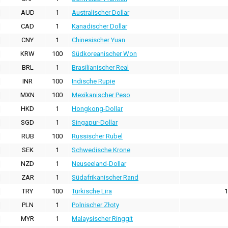
AUD
1
Australischer Dollar
CAD
1
Kanadischer Dollar
CNY
1
Chinesischer Yuan
KRW
100
Südkoreanischer Won
BRL
1
Brasilianischer Real
INR
100
Indische Rupie
MXN
100
Mexikanischer Peso
HKD
1
Hongkong-Dollar
SGD
1
Singapur-Dollar
RUB
100
Russischer Rubel
SEK
1
Schwedische Krone
NZD
1
Neuseeland-Dollar
ZAR
1
Südafrikanischer Rand
TRY
100
Türkische Lira
1
PLN
1
Polnischer Złoty
MYR
1
Malaysischer Ringgit