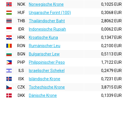
NOK
Norwegische Krone
0,1025 EUR
HUF
Ungarische Forint (100)
0,3068 EUR
THB
Thailändischer Baht
2,8062 EUR
IDR
Indonesische Rupiah
0,0062 EUR
HRK
Kroatische Kuna
0,1347 EUR
RON
Rumänischer Leu
0,2100 EUR
BGN
Bulgarischer Lew
0,5113 EUR
PHP
Philippinischer Peso
1,7122 EUR
ILS
Israelischer Schekel
0,2479 EUR
ISK
Isländische Krone
0,7231 EUR
CZK
Tschechische Krone
3,8715 EUR
DKK
Dänische Krone
0,1339 EUR