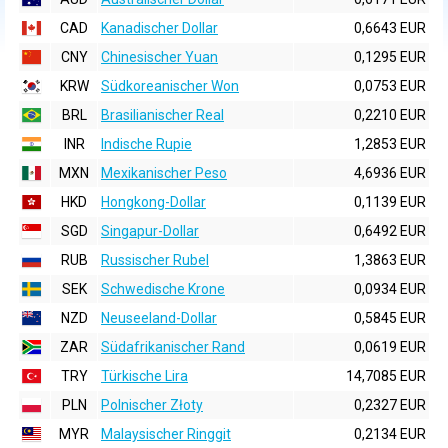
CAD
Kanadischer Dollar
0,6643 EUR
CNY
Chinesischer Yuan
0,1295 EUR
KRW
Südkoreanischer Won
0,0753 EUR
BRL
Brasilianischer Real
0,2210 EUR
INR
Indische Rupie
1,2853 EUR
MXN
Mexikanischer Peso
4,6936 EUR
HKD
Hongkong-Dollar
0,1139 EUR
SGD
Singapur-Dollar
0,6492 EUR
RUB
Russischer Rubel
1,3863 EUR
SEK
Schwedische Krone
0,0934 EUR
NZD
Neuseeland-Dollar
0,5845 EUR
ZAR
Südafrikanischer Rand
0,0619 EUR
TRY
Türkische Lira
14,7085 EUR
PLN
Polnischer Złoty
0,2327 EUR
MYR
Malaysischer Ringgit
0,2134 EUR