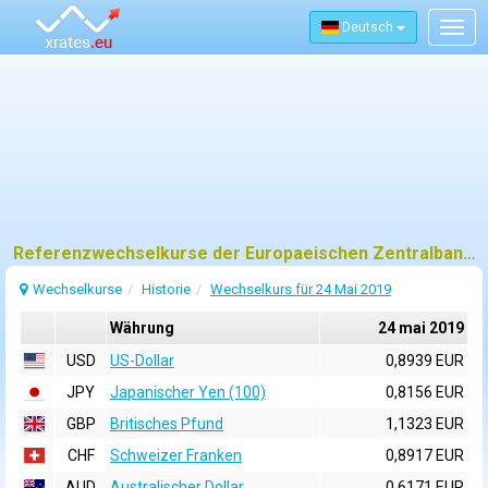
Deutsch
Togg
navig
Referenzwechselkurse der Europaeischen Zentralbank (EZB) fuer 24 mai 2019
Wechselkurse
Historie
Wechselkurs für 24 Mai 2019
Währung
24 mai 2019
USD
US-Dollar
0,8939 EUR
JPY
Japanischer Yen (100)
0,8156 EUR
GBP
Britisches Pfund
1,1323 EUR
CHF
Schweizer Franken
0,8917 EUR
AUD
Australischer Dollar
0,6171 EUR