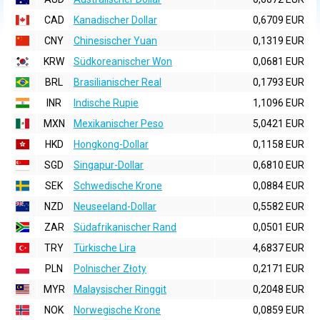
CAD
Kanadischer Dollar
0,6709 EUR
CNY
Chinesischer Yuan
0,1319 EUR
KRW
Südkoreanischer Won
0,0681 EUR
BRL
Brasilianischer Real
0,1793 EUR
INR
Indische Rupie
1,1096 EUR
MXN
Mexikanischer Peso
5,0421 EUR
HKD
Hongkong-Dollar
0,1158 EUR
SGD
Singapur-Dollar
0,6810 EUR
SEK
Schwedische Krone
0,0884 EUR
NZD
Neuseeland-Dollar
0,5582 EUR
ZAR
Südafrikanischer Rand
0,0501 EUR
TRY
Türkische Lira
4,6837 EUR
PLN
Polnischer Złoty
0,2171 EUR
MYR
Malaysischer Ringgit
0,2048 EUR
NOK
Norwegische Krone
0,0859 EUR