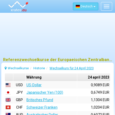
Deutsch
Togg
navig
Referenzwechselkurse der Europaeischen Zentralbank (EZB) fuer 24 april 2023
Wechselkurse
Historie
Wechselkurs für 24 April 2023
Währung
24 april 2023
USD
US-Dollar
0,9089 EUR
JPY
Japanischer Yen (100)
0,6749 EUR
GBP
Britisches Pfund
1,1304 EUR
CHF
Schweizer Franken
1,0204 EUR
AUD
Australischer Dollar
0,6072 EUR