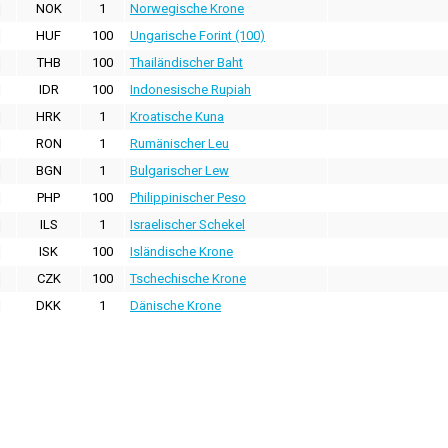
NOK
1
Norwegische Krone
HUF
100
Ungarische Forint (100)
THB
100
Thailändischer Baht
IDR
100
Indonesische Rupiah
HRK
1
Kroatische Kuna
RON
1
Rumänischer Leu
BGN
1
Bulgarischer Lew
PHP
100
Philippinischer Peso
ILS
1
Israelischer Schekel
ISK
100
Isländische Krone
CZK
100
Tschechische Krone
DKK
1
Dänische Krone