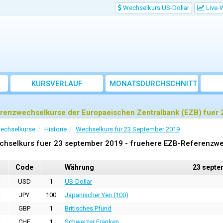
Wechselkurs US-Dollar
Live-
KURSVERLAUF
MONATSDURCHSCHNITT
renzwechselkurse der Europaeischen Zentralbank (EZB) fuer
echselkurse
Historie
Wechselkurs für 23 September 2019
chselkurs fuer 23 september 2019 - fruehere EZB-Referenzw
Code
Währung
23 septe
USD
1
US-Dollar
JPY
100
Japanischer Yen (100)
GBP
1
Britisches Pfund
CHF
1
Schweizer Franken