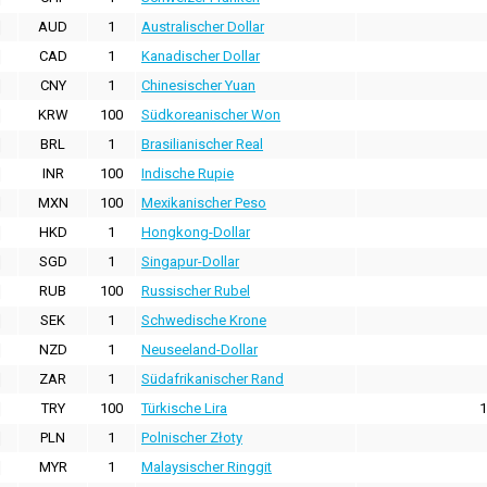
AUD
1
Australischer Dollar
CAD
1
Kanadischer Dollar
CNY
1
Chinesischer Yuan
KRW
100
Südkoreanischer Won
BRL
1
Brasilianischer Real
INR
100
Indische Rupie
MXN
100
Mexikanischer Peso
HKD
1
Hongkong-Dollar
SGD
1
Singapur-Dollar
RUB
100
Russischer Rubel
SEK
1
Schwedische Krone
NZD
1
Neuseeland-Dollar
ZAR
1
Südafrikanischer Rand
TRY
100
Türkische Lira
1
PLN
1
Polnischer Złoty
MYR
1
Malaysischer Ringgit