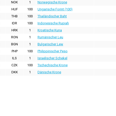
NOK
1
Norwegische Krone
HUF
100
Ungarische Forint (100)
THB
100
Thailändischer Baht
IDR
100
Indonesische Rupiah
HRK
1
Kroatische Kuna
RON
1
Rumänischer Leu
BGN
1
Bulgarischer Lew
PHP
100
Philippinischer Peso
ILS
1
Israelischer Schekel
CZK
100
Tschechische Krone
DKK
1
Dänische Krone