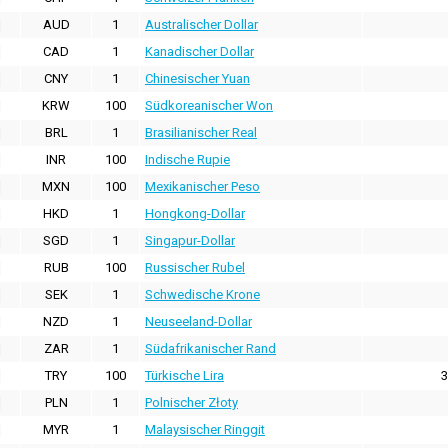
AUD
1
Australischer Dollar
CAD
1
Kanadischer Dollar
CNY
1
Chinesischer Yuan
KRW
100
Südkoreanischer Won
BRL
1
Brasilianischer Real
INR
100
Indische Rupie
MXN
100
Mexikanischer Peso
HKD
1
Hongkong-Dollar
SGD
1
Singapur-Dollar
RUB
100
Russischer Rubel
SEK
1
Schwedische Krone
NZD
1
Neuseeland-Dollar
ZAR
1
Südafrikanischer Rand
TRY
100
Türkische Lira
3
PLN
1
Polnischer Złoty
MYR
1
Malaysischer Ringgit