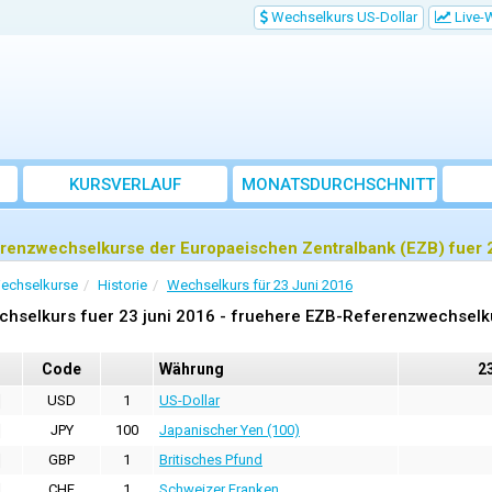
Wechselkurs US-Dollar
Live-
KURSVERLAUF
MONATSDURCHSCHNITT
renzwechselkurse der Europaeischen Zentralbank (EZB) fuer 2
echselkurse
Historie
Wechselkurs für 23 Juni 2016
chselkurs fuer 23 juni 2016 - fruehere EZB-Referenzwechselk
Code
Währung
23
USD
1
US-Dollar
JPY
100
Japanischer Yen (100)
GBP
1
Britisches Pfund
CHF
1
Schweizer Franken