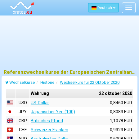
Deutsch
Togg
navig
Referenzwechselkurse der Europaeischen Zentralbank (EZB) fuer 22 oktober 2020
Wechselkurse
Historie
Wechselkurs für 22 Oktober 2020
Währung
22 oktober 2020
USD
US-Dollar
0,8460 EUR
JPY
Japanischer Yen (100)
0,8083 EUR
GBP
Britisches Pfund
1,1078 EUR
CHF
Schweizer Franken
0,9323 EUR
AUD
Australischer Dollar
0,6008 EUR