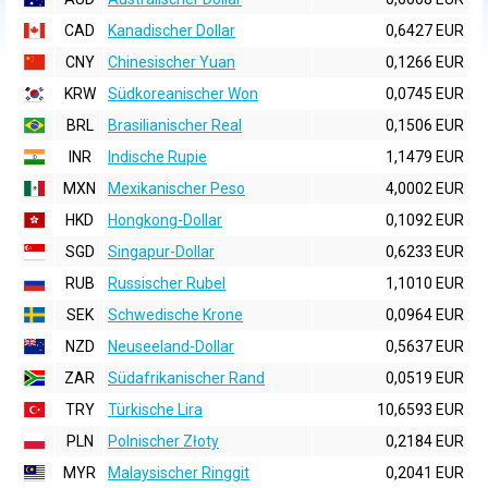
CAD
Kanadischer Dollar
0,6427 EUR
CNY
Chinesischer Yuan
0,1266 EUR
KRW
Südkoreanischer Won
0,0745 EUR
BRL
Brasilianischer Real
0,1506 EUR
INR
Indische Rupie
1,1479 EUR
MXN
Mexikanischer Peso
4,0002 EUR
HKD
Hongkong-Dollar
0,1092 EUR
SGD
Singapur-Dollar
0,6233 EUR
RUB
Russischer Rubel
1,1010 EUR
SEK
Schwedische Krone
0,0964 EUR
NZD
Neuseeland-Dollar
0,5637 EUR
ZAR
Südafrikanischer Rand
0,0519 EUR
TRY
Türkische Lira
10,6593 EUR
PLN
Polnischer Złoty
0,2184 EUR
MYR
Malaysischer Ringgit
0,2041 EUR