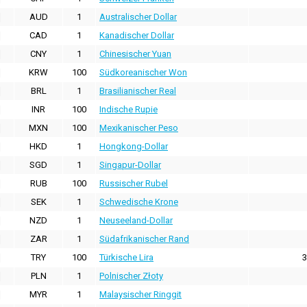
AUD
1
Australischer Dollar
CAD
1
Kanadischer Dollar
CNY
1
Chinesischer Yuan
KRW
100
Südkoreanischer Won
BRL
1
Brasilianischer Real
INR
100
Indische Rupie
MXN
100
Mexikanischer Peso
HKD
1
Hongkong-Dollar
SGD
1
Singapur-Dollar
RUB
100
Russischer Rubel
SEK
1
Schwedische Krone
NZD
1
Neuseeland-Dollar
ZAR
1
Südafrikanischer Rand
TRY
100
Türkische Lira
3
PLN
1
Polnischer Złoty
MYR
1
Malaysischer Ringgit