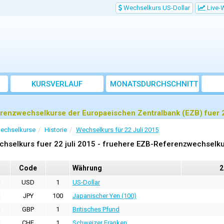
Wechselkurs US-Dollar
Live-
KURSVERLAUF
MONATSDURCHSCHNITT
renzwechselkurse der Europaeischen Zentralbank (EZB) fuer 2
echselkurse
Historie
Wechselkurs für 22 Juli 2015
hselkurs fuer 22 juli 2015 - fruehere EZB-Referenzwechselk
Code
Währung
2
USD
1
US-Dollar
JPY
100
Japanischer Yen (100)
GBP
1
Britisches Pfund
CHF
1
Schweizer Franken