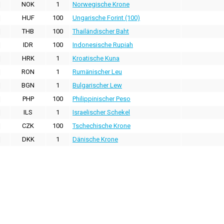
NOK
1
Norwegische Krone
HUF
100
Ungarische Forint (100)
THB
100
Thailändischer Baht
IDR
100
Indonesische Rupiah
HRK
1
Kroatische Kuna
RON
1
Rumänischer Leu
BGN
1
Bulgarischer Lew
PHP
100
Philippinischer Peso
ILS
1
Israelischer Schekel
CZK
100
Tschechische Krone
DKK
1
Dänische Krone