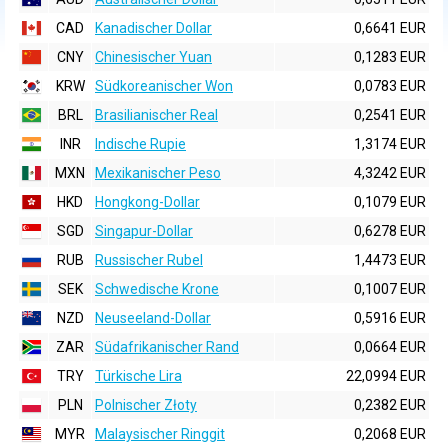
CAD
Kanadischer Dollar
0,6641 EUR
CNY
Chinesischer Yuan
0,1283 EUR
KRW
Südkoreanischer Won
0,0783 EUR
BRL
Brasilianischer Real
0,2541 EUR
INR
Indische Rupie
1,3174 EUR
MXN
Mexikanischer Peso
4,3242 EUR
HKD
Hongkong-Dollar
0,1079 EUR
SGD
Singapur-Dollar
0,6278 EUR
RUB
Russischer Rubel
1,4473 EUR
SEK
Schwedische Krone
0,1007 EUR
NZD
Neuseeland-Dollar
0,5916 EUR
ZAR
Südafrikanischer Rand
0,0664 EUR
TRY
Türkische Lira
22,0994 EUR
PLN
Polnischer Złoty
0,2382 EUR
MYR
Malaysischer Ringgit
0,2068 EUR