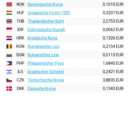
NOK
Norwegische Krone
0,1010 EUR
HUF
Ungarische Forint (100)
0,3207 EUR
THB
Thailändischer Baht
2,5753 EUR
IDR
Indonesische Rupiah
0,0062 EUR
HRK
Kroatische Kuna
0,1326 EUR
RON
Rumänischer Leu
0,2154 EUR
BGN
Bulgarischer Lew
0,5113 EUR
PHP
Philippinischer Peso
1,6840 EUR
ILS
Israelischer Schekel
0,2421 EUR
CZK
Tschechische Krone
3,8835 EUR
DKK
Dänische Krone
0,1343 EUR