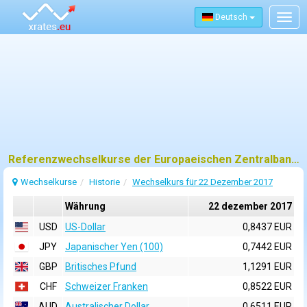
Deutsch
Togg
navig
Referenzwechselkurse der Europaeischen Zentralbank (EZB) fuer 22 dezember 2017
Wechselkurse
Historie
Wechselkurs für 22 Dezember 2017
Währung
22 dezember 2017
USD
US-Dollar
0,8437 EUR
JPY
Japanischer Yen (100)
0,7442 EUR
GBP
Britisches Pfund
1,1291 EUR
CHF
Schweizer Franken
0,8522 EUR
AUD
Australischer Dollar
0,6511 EUR