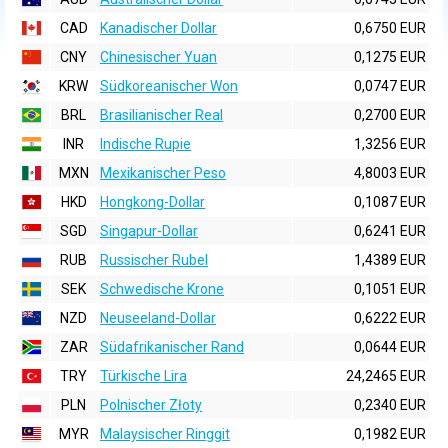
CAD
Kanadischer Dollar
0,6750 EUR
CNY
Chinesischer Yuan
0,1275 EUR
KRW
Südkoreanischer Won
0,0747 EUR
BRL
Brasilianischer Real
0,2700 EUR
INR
Indische Rupie
1,3256 EUR
MXN
Mexikanischer Peso
4,8003 EUR
HKD
Hongkong-Dollar
0,1087 EUR
SGD
Singapur-Dollar
0,6241 EUR
RUB
Russischer Rubel
1,4389 EUR
SEK
Schwedische Krone
0,1051 EUR
NZD
Neuseeland-Dollar
0,6222 EUR
ZAR
Südafrikanischer Rand
0,0644 EUR
TRY
Türkische Lira
24,2465 EUR
PLN
Polnischer Złoty
0,2340 EUR
MYR
Malaysischer Ringgit
0,1982 EUR