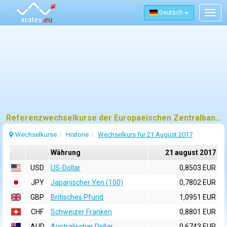
Deutsch
Togg
navig
Referenzwechselkurse der Europaeischen Zentralbank (EZB) fuer 21 august 2017
Wechselkurse
Historie
Wechselkurs für 21 August 2017
Währung
21 august 2017
USD
US-Dollar
0,8503 EUR
JPY
Japanischer Yen (100)
0,7802 EUR
GBP
Britisches Pfund
1,0951 EUR
CHF
Schweizer Franken
0,8801 EUR
AUD
Australischer Dollar
0,6743 EUR