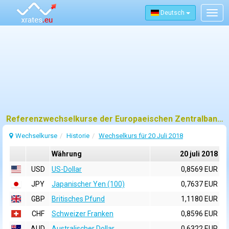
Deutsch
Togg
navig
Referenzwechselkurse der Europaeischen Zentralbank (EZB) fuer 20 juli 2018
Wechselkurse
Historie
Wechselkurs für 20 Juli 2018
Währung
20 juli 2018
USD
US-Dollar
0,8569 EUR
JPY
Japanischer Yen (100)
0,7637 EUR
GBP
Britisches Pfund
1,1180 EUR
CHF
Schweizer Franken
0,8596 EUR
AUD
Australischer Dollar
0,6322 EUR