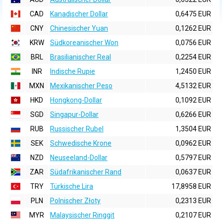
CAD
Kanadischer Dollar
0,6475 EUR
CNY
Chinesischer Yuan
0,1262 EUR
KRW
Südkoreanischer Won
0,0756 EUR
BRL
Brasilianischer Real
0,2254 EUR
INR
Indische Rupie
1,2450 EUR
MXN
Mexikanischer Peso
4,5132 EUR
HKD
Hongkong-Dollar
0,1092 EUR
SGD
Singapur-Dollar
0,6266 EUR
RUB
Russischer Rubel
1,3504 EUR
SEK
Schwedische Krone
0,0962 EUR
NZD
Neuseeland-Dollar
0,5797 EUR
ZAR
Südafrikanischer Rand
0,0637 EUR
TRY
Türkische Lira
17,8958 EUR
PLN
Polnischer Złoty
0,2313 EUR
MYR
Malaysischer Ringgit
0,2107 EUR