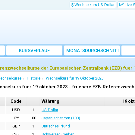
Wechselkurs US-Dollar
Live-
KURSVERLAUF
MONATSDURCHSCHNITT
renzwechselkurse der Europaeischen Zentralbank (EZB) fuer 
echselkurse
Historie
Wechselkurs für 19 Oktober 2023
chselkurs fuer 19 oktober 2023 - fruehere EZB-Referenzwech
Code
Währung
19 ok
USD
1
US-Dollar
JPY
100
Japanischer Yen (100)
GBP
1
Britisches Pfund
CHF
1
Schweizer Franken