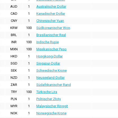
AUD
1
Australischer Dollar
CAD
1
Kanadischer Dollar
CNY
1
Chinesischer Yuan
KRW
100
Südkoreanischer Won
BRL
1
Brasilianischer Real
INR
100
Indische Rupie
MXN
100
Mexikanischer Peso
HKD
1
Hongkong-Dollar
SGD
1
Singapur-Dollar
SEK
1
Schwedische Krone
NZD
1
Neuseeland-Dollar
ZAR
1
Südafrikanischer Rand
TRY
100
Türkische Lira
PLN
1
Polnischer Złoty
MYR
1
Malaysischer Ringgit
NOK
1
Norwegische Krone