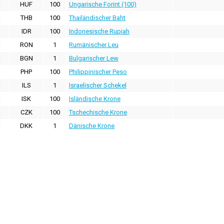
HUF
100
Ungarische Forint (100)
THB
100
Thailändischer Baht
IDR
100
Indonesische Rupiah
RON
1
Rumänischer Leu
BGN
1
Bulgarischer Lew
PHP
100
Philippinischer Peso
ILS
1
Israelischer Schekel
ISK
100
Isländische Krone
CZK
100
Tschechische Krone
DKK
1
Dänische Krone