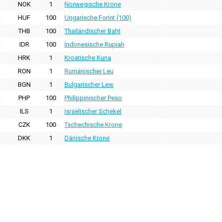
NOK
1
Norwegische Krone
HUF
100
Ungarische Forint (100)
THB
100
Thailändischer Baht
IDR
100
Indonesische Rupiah
HRK
1
Kroatische Kuna
RON
1
Rumänischer Leu
BGN
1
Bulgarischer Lew
PHP
100
Philippinischer Peso
ILS
1
Israelischer Schekel
CZK
100
Tschechische Krone
DKK
1
Dänische Krone