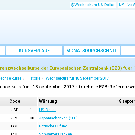
Wechselkurs US-Dollar
Live-
KURSVERLAUF
MONATSDURCHSCHNITT
renzwechselkurse der Europaeischen Zentralbank (EZB) fuer
echselkurse
Historie
Wechselkurs für 18 September 2017
chselkurs fuer 18 september 2017 - fruehere EZB-Referenzw
Code
Währung
18 septe
USD
1
US-Dollar
JPY
100
Japanischer Yen (100)
GBP
1
Britisches Pfund
CHF
1
Schweizer Franken