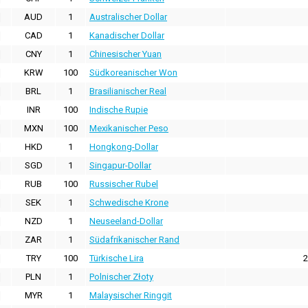
AUD
1
Australischer Dollar
CAD
1
Kanadischer Dollar
CNY
1
Chinesischer Yuan
KRW
100
Südkoreanischer Won
BRL
1
Brasilianischer Real
INR
100
Indische Rupie
MXN
100
Mexikanischer Peso
HKD
1
Hongkong-Dollar
SGD
1
Singapur-Dollar
RUB
100
Russischer Rubel
SEK
1
Schwedische Krone
NZD
1
Neuseeland-Dollar
ZAR
1
Südafrikanischer Rand
TRY
100
Türkische Lira
2
PLN
1
Polnischer Złoty
MYR
1
Malaysischer Ringgit