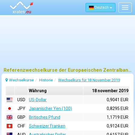
Deutsch
Togg
navig
Referenzwechselkurse der Europaeischen Zentralbank (EZB) fuer 18 november 2019
Wechselkurse
Historie
Wechselkurs für 18 November 2019
Währung
18 november 2019
USD
US-Dollar
0,9041 EUR
JPY
Japanischer Yen (100)
0,8295 EUR
GBP
Britisches Pfund
1,1719 EUR
CHF
Schweizer Franken
0,9124 EUR
AUD
Australischer Dollar
0,6157 EUR