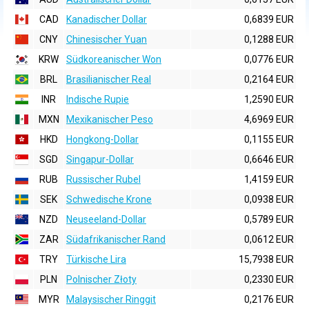
CAD
Kanadischer Dollar
0,6839 EUR
CNY
Chinesischer Yuan
0,1288 EUR
KRW
Südkoreanischer Won
0,0776 EUR
BRL
Brasilianischer Real
0,2164 EUR
INR
Indische Rupie
1,2590 EUR
MXN
Mexikanischer Peso
4,6969 EUR
HKD
Hongkong-Dollar
0,1155 EUR
SGD
Singapur-Dollar
0,6646 EUR
RUB
Russischer Rubel
1,4159 EUR
SEK
Schwedische Krone
0,0938 EUR
NZD
Neuseeland-Dollar
0,5789 EUR
ZAR
Südafrikanischer Rand
0,0612 EUR
TRY
Türkische Lira
15,7938 EUR
PLN
Polnischer Złoty
0,2330 EUR
MYR
Malaysischer Ringgit
0,2176 EUR