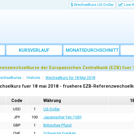
Wechselkurs US-Dollar
Live-
KURSVERLAUF
MONATSDURCHSCHNITT
renzwechselkurse der Europaeischen Zentralbank (EZB) fuer 
echselkurse
Historie
Wechselkurs für 18 Mai 2018
chselkurs fuer 18 mai 2018 - fruehere EZB-Referenzwechselk
Code
Währung
1
USD
1
US-Dollar
JPY
100
Japanischer Yen (100)
GBP
1
Britisches Pfund
CHF
1
Schweizer Franken