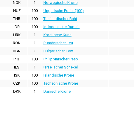
NOK
1
Norwegische Krone
HUF
100
Ungarische Forint (100)
THB
100
Thailändischer Baht
IDR
100
Indonesische Rupiah
HRK
1
Kroatische Kuna
RON
1
Rumänischer Leu
BGN
1
Bulgarischer Lew
PHP
100
Philippinischer Peso
ILS
1
Israelischer Schekel
ISK
100
Isländische Krone
CZK
100
Tschechische Krone
DKK
1
Dänische Krone