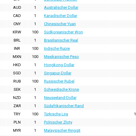
AUD
1
Australischer Dollar
CAD
1
Kanadischer Dollar
CNY
1
Chinesischer Yuan
KRW
100
Südkoreanischer Won
BRL
1
Brasilianischer Real
INR
100
Indische Rupie
MXN
100
Mexikanischer Peso
HKD
1
Hongkong-Dollar
SGD
1
Singapur-Dollar
RUB
100
Russischer Rubel
SEK
1
Schwedische Krone
NZD
1
Neuseeland-Dollar
ZAR
1
Südafrikanischer Rand
TRY
100
Türkische Lira
1
PLN
1
Polnischer Złoty
MYR
1
Malaysischer Ringgit