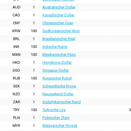
AUD
1
Australischer Dollar
CAD
1
Kanadischer Dollar
CNY
1
Chinesischer Yuan
KRW
100
Südkoreanischer Won
BRL
1
Brasilianischer Real
INR
100
Indische Rupie
MXN
100
Mexikanischer Peso
HKD
1
Hongkong-Dollar
SGD
1
Singapur-Dollar
RUB
100
Russischer Rubel
SEK
1
Schwedische Krone
NZD
1
Neuseeland-Dollar
ZAR
1
Südafrikanischer Rand
TRY
100
Türkische Lira
3
PLN
1
Polnischer Złoty
MYR
1
Malaysischer Ringgit