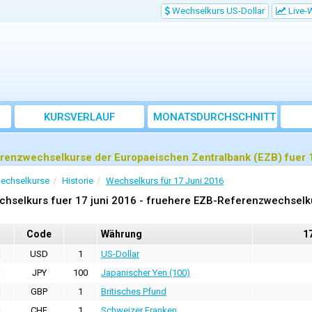
Wechselkurs US-Dollar
Live-
KURSVERLAUF
MONATSDURCHSCHNITT
renzwechselkurse der Europaeischen Zentralbank (EZB) fuer 1
echselkurse
Historie
Wechselkurs für 17 Juni 2016
chselkurs fuer 17 juni 2016 - fruehere EZB-Referenzwechselk
Code
Währung
17
USD
1
US-Dollar
JPY
100
Japanischer Yen (100)
GBP
1
Britisches Pfund
CHF
1
Schweizer Franken