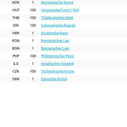
NOK
1
Norwegische Krone
HUF
100
Ungarische Forint (100)
THB
100
Thailändischer Baht
IDR
100
Indonesische Rupiah
HRK
1
Kroatische Kuna
RON
1
Rumänischer Leu
BGN
1
Bulgarischer Lew
PHP
100
Philippinischer Peso
ILS
1
Israelischer Schekel
CZK
100
Tschechische Krone
DKK
1
Dänische Krone