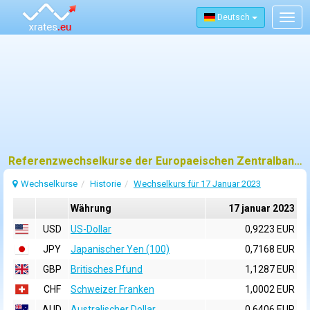
Deutsch
Togg
navig
Referenzwechselkurse der Europaeischen Zentralbank (EZB) fuer 17 januar 2023
Wechselkurse
Historie
Wechselkurs für 17 Januar 2023
Währung
17 januar 2023
USD
US-Dollar
0,9223 EUR
JPY
Japanischer Yen (100)
0,7168 EUR
GBP
Britisches Pfund
1,1287 EUR
CHF
Schweizer Franken
1,0002 EUR
AUD
Australischer Dollar
0,6406 EUR