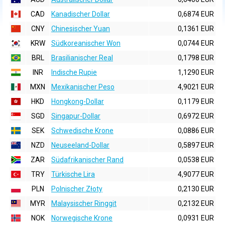
CAD
Kanadischer Dollar
0,6874 EUR
CNY
Chinesischer Yuan
0,1361 EUR
KRW
Südkoreanischer Won
0,0744 EUR
BRL
Brasilianischer Real
0,1798 EUR
INR
Indische Rupie
1,1290 EUR
MXN
Mexikanischer Peso
4,9021 EUR
HKD
Hongkong-Dollar
0,1179 EUR
SGD
Singapur-Dollar
0,6972 EUR
SEK
Schwedische Krone
0,0886 EUR
NZD
Neuseeland-Dollar
0,5897 EUR
ZAR
Südafrikanischer Rand
0,0538 EUR
TRY
Türkische Lira
4,9077 EUR
PLN
Polnischer Złoty
0,2130 EUR
MYR
Malaysischer Ringgit
0,2132 EUR
NOK
Norwegische Krone
0,0931 EUR