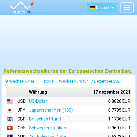
Deutsch
Togg
navig
Referenzwechselkurse der Europaeischen Zentralbank (EZB) fuer 17 dezember 2021
Wechselkurse
Historie
Wechselkurs für 17 Dezember 2021
Währung
17 dezember 2021
USD
US-Dollar
0,8826 EUR
JPY
Japanischer Yen (100)
0,7795 EUR
GBP
Britisches Pfund
1,1736 EUR
CHF
Schweizer Franken
0,9607 EUR
AUD
Australischer Dollar
0,6323 EUR