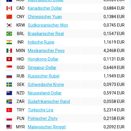
CAD
Kanadischer Dollar
0,6884 EUR
CNY
Chinesischer Yuan
0,1384 EUR
KRW
Südkoreanischer Won
0,0745 EUR
BRL
Brasilianischer Real
0,1547 EUR
INR
Indische Rupie
1,1619 EUR
MXN
Mexikanischer Peso
4,2468 EUR
HKD
Hongkong-Dollar
0,1131 EUR
SGD
Singapur-Dollar
0,6469 EUR
RUB
Russischer Rubel
1,1949 EUR
SEK
Schwedische Krone
0,0973 EUR
NZD
Neuseeland-Dollar
0,5974 EUR
ZAR
Südafrikanischer Rand
0,0558 EUR
TRY
Türkische Lira
5,2314 EUR
PLN
Polnischer Złoty
0,2158 EUR
MYR
Malaysischer Ringgit
0,2092 EUR