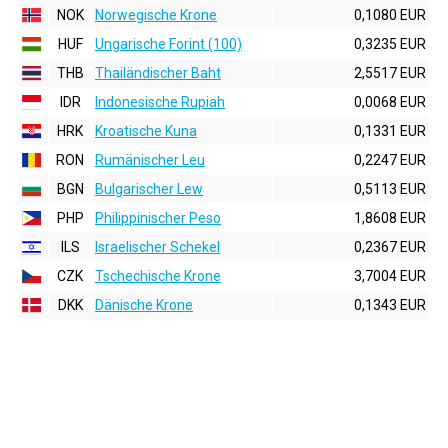
NOK
Norwegische Krone
0,1080 EUR
HUF
Ungarische Forint (100)
0,3235 EUR
THB
Thailändischer Baht
2,5517 EUR
IDR
Indonesische Rupiah
0,0068 EUR
HRK
Kroatische Kuna
0,1331 EUR
RON
Rumänischer Leu
0,2247 EUR
BGN
Bulgarischer Lew
0,5113 EUR
PHP
Philippinischer Peso
1,8608 EUR
ILS
Israelischer Schekel
0,2367 EUR
CZK
Tschechische Krone
3,7004 EUR
DKK
Dänische Krone
0,1343 EUR