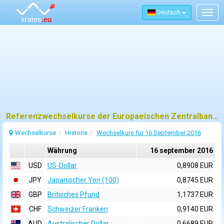
Deutsch
Togg
navig
Referenzwechselkurse der Europaeischen Zentralbank (EZB) fuer 16 september 2016
Wechselkurse
Historie
Wechselkurs für 16 September 2016
Währung
16 september 2016
USD
US-Dollar
0,8908 EUR
JPY
Japanischer Yen (100)
0,8745 EUR
GBP
Britisches Pfund
1,1737 EUR
CHF
Schweizer Franken
0,9140 EUR
AUD
Australischer Dollar
0,6689 EUR