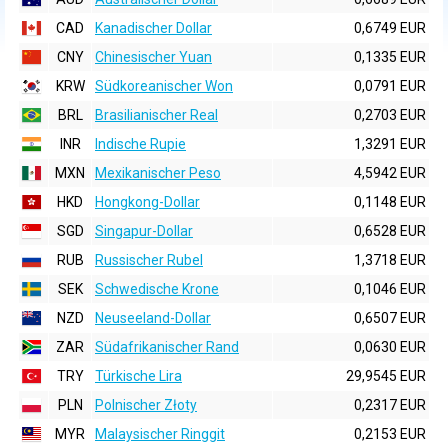
CAD
Kanadischer Dollar
0,6749 EUR
CNY
Chinesischer Yuan
0,1335 EUR
KRW
Südkoreanischer Won
0,0791 EUR
BRL
Brasilianischer Real
0,2703 EUR
INR
Indische Rupie
1,3291 EUR
MXN
Mexikanischer Peso
4,5942 EUR
HKD
Hongkong-Dollar
0,1148 EUR
SGD
Singapur-Dollar
0,6528 EUR
RUB
Russischer Rubel
1,3718 EUR
SEK
Schwedische Krone
0,1046 EUR
NZD
Neuseeland-Dollar
0,6507 EUR
ZAR
Südafrikanischer Rand
0,0630 EUR
TRY
Türkische Lira
29,9545 EUR
PLN
Polnischer Złoty
0,2317 EUR
MYR
Malaysischer Ringgit
0,2153 EUR