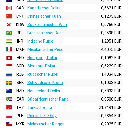
CAD
Kanadischer Dollar
0,6621 EUR
CNY
Chinesischer Yuan
0,1275 EUR
KRW
Südkoreanischer Won
0,0766 EUR
BRL
Brasilianischer Real
0,2598 EUR
INR
Indische Rupie
1,2951 EUR
MXN
Mexikanischer Peso
4,4075 EUR
HKD
Hongkong-Dollar
0,1082 EUR
SGD
Singapur-Dollar
0,6229 EUR
RUB
Russischer Rubel
1,4034 EUR
SEK
Schwedische Krone
0,1003 EUR
NZD
Neuseeland-Dollar
0,5833 EUR
ZAR
Südafrikanischer Rand
0,0588 EUR
TRY
Türkische Lira
21,7491 EUR
PLN
Polnischer Złoty
0,2354 EUR
MYR
Malaysischer Ringgit
0,2025 EUR