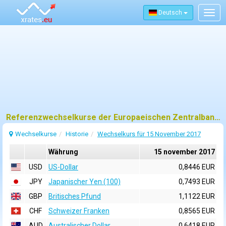
Deutsch
Togg
navig
Referenzwechselkurse der Europaeischen Zentralbank (EZB) fuer 15 november 2017
Wechselkurse
Historie
Wechselkurs für 15 November 2017
Währung
15 november 2017
USD
US-Dollar
0,8446 EUR
JPY
Japanischer Yen (100)
0,7493 EUR
GBP
Britisches Pfund
1,1122 EUR
CHF
Schweizer Franken
0,8565 EUR
AUD
Australischer Dollar
0,6418 EUR