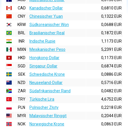
CAD
Kanadischer Dollar
0,6810 EUR
CNY
Chinesischer Yuan
0,1322 EUR
KRW
Südkoreanischer Won
0,0688 EUR
BRL
Brasilianischer Real
0,1872 EUR
INR
Indische Rupie
1,1173 EUR
MXN
Mexikanischer Peso
5,2391 EUR
HKD
Hongkong-Dollar
0,1173 EUR
SGD
Singapur-Dollar
0,6874 EUR
SEK
Schwedische Krone
0,0886 EUR
NZD
Neuseeland-Dollar
0,5716 EUR
ZAR
Südafrikanischer Rand
0,0482 EUR
TRY
Türkische Lira
4,6752 EUR
PLN
Polnischer Złoty
0,2218 EUR
MYR
Malaysischer Ringgit
0,2044 EUR
NOK
Norwegische Krone
0,0863 EUR