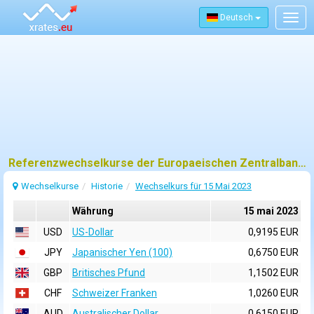
Deutsch
Togg
navig
Referenzwechselkurse der Europaeischen Zentralbank (EZB) fuer 15 mai 2023
Wechselkurse
Historie
Wechselkurs für 15 Mai 2023
Währung
15 mai 2023
USD
US-Dollar
0,9195 EUR
JPY
Japanischer Yen (100)
0,6750 EUR
GBP
Britisches Pfund
1,1502 EUR
CHF
Schweizer Franken
1,0260 EUR
AUD
Australischer Dollar
0,6150 EUR