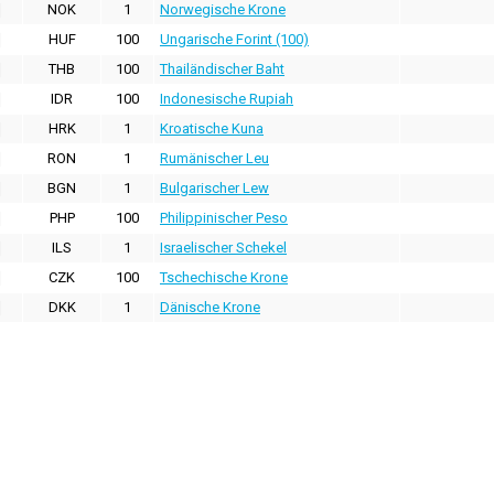
NOK
1
Norwegische Krone
HUF
100
Ungarische Forint (100)
THB
100
Thailändischer Baht
IDR
100
Indonesische Rupiah
HRK
1
Kroatische Kuna
RON
1
Rumänischer Leu
BGN
1
Bulgarischer Lew
PHP
100
Philippinischer Peso
ILS
1
Israelischer Schekel
CZK
100
Tschechische Krone
DKK
1
Dänische Krone