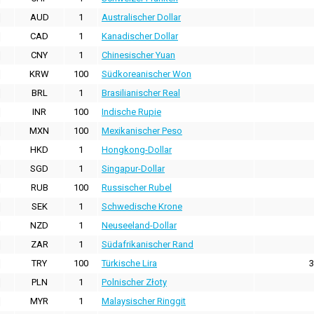
AUD
1
Australischer Dollar
CAD
1
Kanadischer Dollar
CNY
1
Chinesischer Yuan
KRW
100
Südkoreanischer Won
BRL
1
Brasilianischer Real
INR
100
Indische Rupie
MXN
100
Mexikanischer Peso
HKD
1
Hongkong-Dollar
SGD
1
Singapur-Dollar
RUB
100
Russischer Rubel
SEK
1
Schwedische Krone
NZD
1
Neuseeland-Dollar
ZAR
1
Südafrikanischer Rand
TRY
100
Türkische Lira
3
PLN
1
Polnischer Złoty
MYR
1
Malaysischer Ringgit