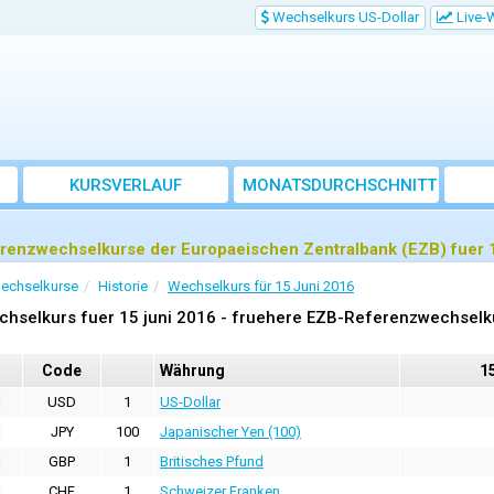
Wechselkurs US-Dollar
Live-
KURSVERLAUF
MONATSDURCHSCHNITT
renzwechselkurse der Europaeischen Zentralbank (EZB) fuer 1
echselkurse
Historie
Wechselkurs für 15 Juni 2016
chselkurs fuer 15 juni 2016 - fruehere EZB-Referenzwechselk
Code
Währung
15
USD
1
US-Dollar
JPY
100
Japanischer Yen (100)
GBP
1
Britisches Pfund
CHF
1
Schweizer Franken