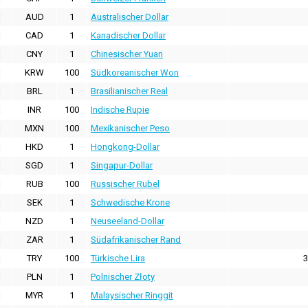
AUD
1
Australischer Dollar
CAD
1
Kanadischer Dollar
CNY
1
Chinesischer Yuan
KRW
100
Südkoreanischer Won
BRL
1
Brasilianischer Real
INR
100
Indische Rupie
MXN
100
Mexikanischer Peso
HKD
1
Hongkong-Dollar
SGD
1
Singapur-Dollar
RUB
100
Russischer Rubel
SEK
1
Schwedische Krone
NZD
1
Neuseeland-Dollar
ZAR
1
Südafrikanischer Rand
TRY
100
Türkische Lira
3
PLN
1
Polnischer Złoty
MYR
1
Malaysischer Ringgit