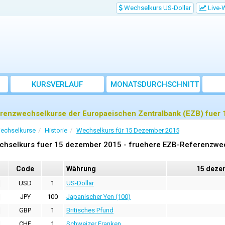
Wechselkurs US-Dollar
Live-
KURSVERLAUF
MONATSDURCHSCHNITT
renzwechselkurse der Europaeischen Zentralbank (EZB) fuer
echselkurse
Historie
Wechselkurs für 15 Dezember 2015
chselkurs fuer 15 dezember 2015 - fruehere EZB-Referenzwe
Code
Währung
15 deze
USD
1
US-Dollar
JPY
100
Japanischer Yen (100)
GBP
1
Britisches Pfund
CHF
1
Schweizer Franken