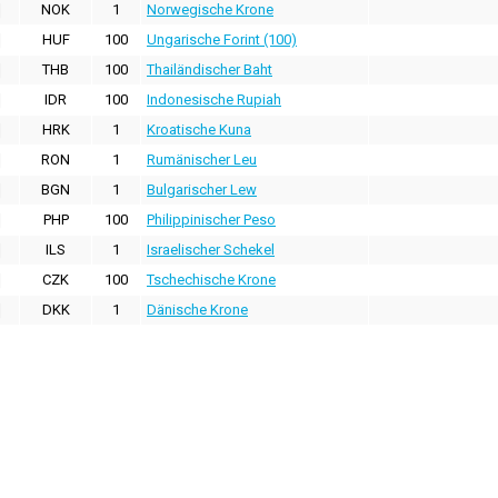
NOK
1
Norwegische Krone
HUF
100
Ungarische Forint (100)
THB
100
Thailändischer Baht
IDR
100
Indonesische Rupiah
HRK
1
Kroatische Kuna
RON
1
Rumänischer Leu
BGN
1
Bulgarischer Lew
PHP
100
Philippinischer Peso
ILS
1
Israelischer Schekel
CZK
100
Tschechische Krone
DKK
1
Dänische Krone