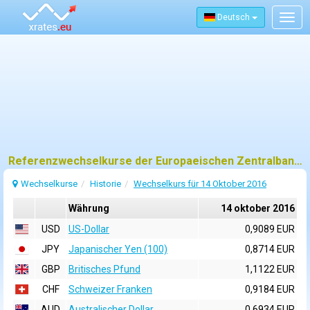
Deutsch
Togg
navig
Referenzwechselkurse der Europaeischen Zentralbank (EZB) fuer 14 oktober 2016
Wechselkurse
Historie
Wechselkurs für 14 Oktober 2016
Währung
14 oktober 2016
USD
US-Dollar
0,9089 EUR
JPY
Japanischer Yen (100)
0,8714 EUR
GBP
Britisches Pfund
1,1122 EUR
CHF
Schweizer Franken
0,9184 EUR
AUD
Australischer Dollar
0,6934 EUR