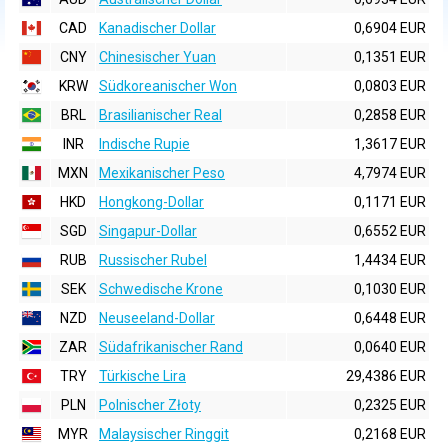
CAD
Kanadischer Dollar
0,6904 EUR
CNY
Chinesischer Yuan
0,1351 EUR
KRW
Südkoreanischer Won
0,0803 EUR
BRL
Brasilianischer Real
0,2858 EUR
INR
Indische Rupie
1,3617 EUR
MXN
Mexikanischer Peso
4,7974 EUR
HKD
Hongkong-Dollar
0,1171 EUR
SGD
Singapur-Dollar
0,6552 EUR
RUB
Russischer Rubel
1,4434 EUR
SEK
Schwedische Krone
0,1030 EUR
NZD
Neuseeland-Dollar
0,6448 EUR
ZAR
Südafrikanischer Rand
0,0640 EUR
TRY
Türkische Lira
29,4386 EUR
PLN
Polnischer Złoty
0,2325 EUR
MYR
Malaysischer Ringgit
0,2168 EUR