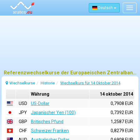
Deutsch
Togg
navig
Referenzwechselkurse der Europaeischen Zentralbank (EZB) fuer 14 oktober 2014
Wechselkurse
Historie
Wechselkurs für 14 Oktober 2014
Währung
14 oktober 2014
USD
US-Dollar
0,7908 EUR
JPY
Japanischer Yen (100)
0,7392 EUR
GBP
Britisches Pfund
1,2587 EUR
CHF
Schweizer Franken
0,8279 EUR
AUD
Australischer Dollar
0,6908 EUR