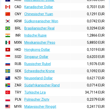
CAD
Kanadischer Dollar
0,7031 EUR
CNY
Chinesischer Yuan
0,1291 EUR
KRW
Südkoreanischer Won
0,0742 EUR
BRL
Brasilianischer Real
0,3294 EUR
INR
Indische Rupie
1,2866 EUR
MXN
Mexikanischer Peso
5,8850 EUR
HKD
Hongkong-Dollar
0,1019 EUR
SGD
Singapur-Dollar
0,6203 EUR
RUB
Russischer Rubel
1,9376 EUR
SEK
Schwedische Krone
0,1092 EUR
NZD
Neuseeland-Dollar
0,6217 EUR
ZAR
Südafrikanischer Rand
0,0714 EUR
TRY
Türkische Lira
34,7114 EUR
PLN
Polnischer Złoty
0,2379 EUR
MYR
Malaysischer Ringgit
0,2417 EUR